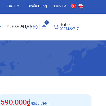
Tin Tức
Tuyển Dụng
Liên Hệ
0
Hotline
Thuê Xe Du Lịch
0907422717
590.000₫
/Khách/Đêm