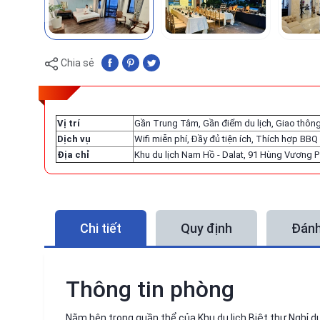
Chia sẻ
Vị trí
Gần Trung Tâm, Gần điểm du lịch, Giao thông
Dịch vụ
Wifi miễn phí, Đầy đủ tiện ích, Thích hợp BBQ
Địa chỉ
Khu du lịch Nam Hồ - Dalat, 91 Hùng Vương P
Chi tiết
Quy định
Đánh
Thông tin phòng
Nằm bên trong quần thể của Khu du lịch Biệt thự Nghỉ