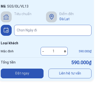
Mã
:
SGS/ĐL/VL13
Tiêu chuẩn
Điểm đến
Đà Lạt
Loại khách
-
+
Mặc định
590.000₫
590.000₫
Tổng tiền
Đặt ngay
Liên hệ tư vấn