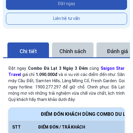
Đặt ngay
Liên hệ tư vấn
Chi tiết
Chính sách
Đánh giá
Đặt ngay
Combo Đà Lạt 3 Ngày 3 Đêm
cùng
Saigon Star
Travel
giá chỉ
1.090.000đ
và vi vu với các điểm đến như: Săn
mây Cầu Đất, Samten Hills, Làng Mông Cổ, Fresh Garden. Gọi
ngay hotline: 1900.277.297 để giữ chỗ. Chinh phục Đà Lạt
mộng mơ với những trải nghiệm vừa chill vừa chất, lịch trình
Quý khách hãy tham khảo dưới đây:
ĐIỂM ĐÓN KHÁCH DÙNG COMBO DU LỊCH 
STT
ĐIỂM ĐÓN / TRẢ KHÁCH