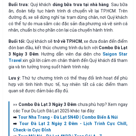
Buổi trưa:
Quý khách
dùng bữa trưa tại nhà hàng
. Sau bữa
ăn, đoàn tiếp tục hành trình di chuyển về lại TP.HCM. Trên
đường đi, xe sẽ dừng nghỉ tại trạm dừng chân, nơi Quý khách
có thể tự do mua sắm các đặc sản địa phương và vệ sinh cá
nhân, chuẩn bị cho phần còn lại của chuyến hành trình.
Buổi tối:
Quý khách sẽ
trở về TP.HCM
, xe đưa đoàn đến điểm
đón ban đầu,
kết thúc chương trình du lịch với
Combo Đà Lạt
3 Ngày 3 Đêm
. Hướng dẫn viên đại diện cho
Saigon Star
Travel
xin gửi lời cảm ơn chân thành đến Quý khách đã tham
gia và tin tưởng trong suốt hành trình này.
Lưu ý:
Thứ tự chương trình có thể thay đổi linh hoạt để phù
hợp với tình hình thực tế, tuy nhiên tất cả các điểm tham
quan sẽ được đảm bảo đầy đủ.
»»
Combo Đà Lạt 3 Ngày 3 Đêm
chưa phù hợp? Xem ngay
các Tour Du Lịch Đà Lạt 2025 khác tại đây:
➡️
Tour Nha Trang - Đà Lạt 5N4Đ | Combo Biển & Núi
➡️
Tour Đà Lạt 2 Ngày 2 Đêm - Lịch Trình Cực Chill,
Check-in Cực Đỉnh