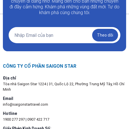
chuyến đi đáng nhớ. Mang đến cho bạn những chuyến
đi đầy
cảm hứng. Khám phá những vùng đất mới. Tự do
khám phá cùng chúng tôi.
Theo dõi
CÔNG TY CỔ PHẦN SAIGON STAR
Địa chỉ
Tòa nhà Saigon Star 1224 | 31, Quốc Lộ 22, Phường Trung Mỹ Tây, Hồ Chí
Minh
Email
info@saigonstartravel.com
Hotline
1900 277 297
|
0907 422 717
Giấy Phép Kinh Doanh Số: