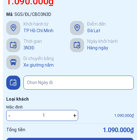
1.090.000₫
Mã
:
SGS/ĐL/CBO3N3D
Khởi hành từ
Điểm đến
TP Hồ Chí Minh
Đà Lạt
Thời gian
Ngày khởi hành
3N3Đ
Hàng ngày
Di chuyển bằng
Xe giường nằm
Loại khách
Mặc định
-
+
1.090.000₫
1.090.000₫
Tổng tiền