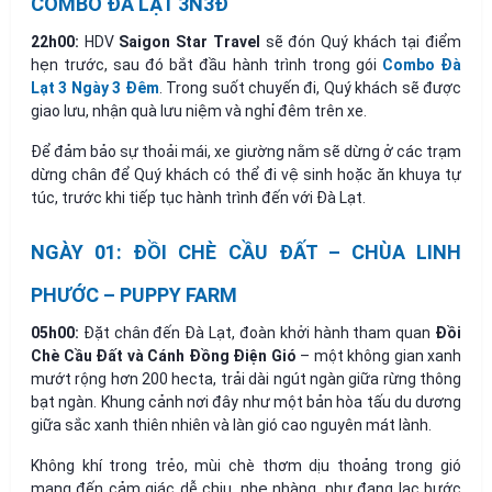
COMBO ĐÀ LẠT 3N3Đ
22h00:
HDV
Saigon Star Travel
sẽ đón Quý khách tại điểm
hẹn trước, sau đó bắt đầu hành trình trong gói
Combo Đà
Lạt 3 Ngày 3 Đêm
. Trong suốt chuyến đi, Quý khách sẽ được
giao lưu, nhận quà lưu niệm và nghỉ đêm trên xe.
Để đảm bảo sự thoải mái, xe giường nằm sẽ dừng ở các trạm
dừng chân để Quý khách có thể đi vệ sinh hoặc ăn khuya tự
túc, trước khi tiếp tục hành trình đến với Đà Lạt.
NGÀY 01: ĐỒI CHÈ CẦU ĐẤT – CHÙA LINH
PHƯỚC – PUPPY FARM
05h00:
Đặt chân đến Đà Lạt, đoàn khởi hành tham quan
Đồi
Chè Cầu Đất
và Cánh Đồng Điện Gió
– một không gian xanh
mướt rộng hơn 200 hecta, trải dài ngút ngàn giữa rừng thông
bạt ngàn. Khung cảnh nơi đây như một bản hòa tấu du dương
giữa sắc xanh thiên nhiên và làn gió cao nguyên mát lành.
Không khí trong trẻo, mùi chè thơm dịu thoảng trong gió
mang đến cảm giác dễ chịu, nhẹ nhàng, như đang lạc bước