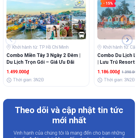
- 15%
Khởi hành từ: TP Hồ Chí Minh
Khởi hành từ: Cập
Combo Miền Tây 3 Ngày 2 Đêm |
Combo Du Lịch L
Du Lịch Trọn Gói – Giá Ưu Đãi
| Lưu Trú Resort 
Buffet Sang
1.499.000₫
1.186.000₫
1.390.00
Thời gian: 3N2Đ
Thời gian: 3N2Đ
Theo dõi và cập nhật tin tức
mới nhất
Vinh hạnh của chúng tôi là mang đến cho bạn những