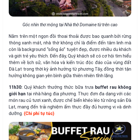
Góc nhìn thơ mộng tại Nhà thờ Domaine từ trên cao
Nằm trên một ngọn đồi thoai thoải được bao quanh bởi rừng
thông xanh mát, nhà thờ không chỉ là điểm đến tâm linh mà
còn là background “sống ảo” tuyệt đẹp, được nhiều du khách
và giới trẻ yêu thích. Đến đây, Quý khách sẽ có cơ hội tìm hiểu
thêm về lịch sử, văn hóa và kiến trúc độc đáo của vùng đất
Đà Lạt trong thời kỳ ảnh hưởng từ phương Tây, đồng thời tận
hưởng không gian yên bình giữa thiên nhiên tĩnh lặng.
11h30:
Quý khách thưởng thức bữa trưa
buffet rau không
giới hạn
tại nhà hàng địa phương. Thực đơn đa dạng với các
món rau củ tươi xanh, được chế biến khéo léo từ nông sản Đà
Lạt, mang đến trải nghiệm ẩm thực đầy đủ hương vị và dinh
dưỡng.
(Chi phí tự túc)