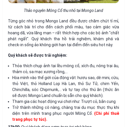
Thảo nguyên Mông Cổ thu nhỏ tại Mongo Land
Từng góc nhỏ trong Mongo Land đều được chăm chút tỉ mỉ,
từ cách bài trí cho đến cách phối màu, tạo cảm giác vừa
hoang dã, vừa lãng mạn – rất thích hợp cho các bộ ảnh "chất
phát ngất". Quý khách tha hồ trải nghiệm, khám phá và
check-in sống ảo không giới hạn tại điểm đến siêu hot này.
Quý khách sẽ được trải nghiệm:
Thỏa thích chụp ảnh tại lều mông cổ, xích đu, nông trại âu,
thảm cỏ, sa mạc xương rồng,…
Hòa mình vào thế giới của động vật: hươu sao, dê mini, cừu,
thỏ Việt, thỏ Holland Lop Hà Lan, thỏ Sư Tử, chim Yến,
Chinchilla, sóc Chipmunk,… và tự tay cho thú ăn (thức ăn
sẽ được Mongo Land chuẩn bị sẵn cho quý khách).
Tham gia các hoạt động vui chơi như: Trượt cỏ, bắn cung
Trở thành những cô nàng, chàng trai du mục thực thụ khi
diện trên mình trang phục người Mông Cổ.
(Chi phí thuê
trang phục tự túc).
12h00:
Quý khách dùng cơm trưa tại nhà hàng.