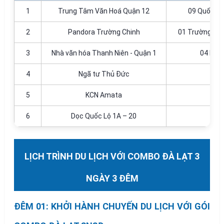
1
Trung Tâm Văn Hoá Quận 12
09 Quốc lộ
2
Pandora Trường Chinh
01 Trường Chi
3
Nhà văn hóa Thanh Niên - Quận 1
04 Phạ
4
Ngã tư Thủ Đức
5
KCN Amata
B
6
Dọc Quốc Lộ 1A – 20
LỊCH TRÌNH DU LỊCH VỚI COMBO ĐÀ LẠT 3
NGÀY 3 ĐÊM
ĐÊM 01: KHỞI HÀNH CHUYẾN DU LỊCH VỚI GÓI