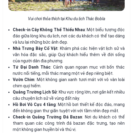
Vui chơi thỏa thích tại Khu du lịch Thác Bobla
Check-in Cây Không Thể Thiếu Nhau
: Một biểu tượng độc
đáo giữa lòng khu du lịch, nơi các du khách có thể tạo dáng
và lưu lại những bức ảnh đẹp.
Nhà Trưng Bày Cổ Vật
: Khám phá các hiện vật lịch sử và
văn hóa đặc sắc, giúp Quý khách hiểu thêm về đời sống
của người dân địa phương.
Tứ Đại Danh Thác
: Cảnh quan ngoạn mục với bốn thác
nước nổi tiếng, mỗi thác mang một vẻ đẹp riêng biệt.
Vườn Chim
: Một không gian xanh tươi mát với vô vàn loài
chim quý hiếm.
Quảng Trường Lịch Sử
: Khu vực rộng lớn, nơi gắn kết nhiều
câu chuyện lịch sử về vùng đất này.
Hồ Bơi Vô Cực 4 tầng
: Một hồ bơi thiết kế độc đáo, mang
đến không gian thư giãn tuyệt vời với tầm nhìn đẹp mắt.
Check-in Quảng Trường Đá Bazan
: Nơi du khách có thể
tham quan các công trình đá bazan đặc trưng, tạo nên
một không gian huyền bí và thú vị.