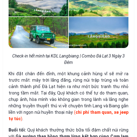
Check-in hết mình tại KDL Langbiang | Combo Đà Lạt 3 Ngày 3
Đêm
Khi đặt chân đến đỉnh, một khung cảnh hùng vĩ sẽ mở ra
trước mắt: mây trời lãng đãng, rừng núi trập trùng và toàn
cảnh thành phố Đà Lạt hiện ra như một bức tranh thu nhỏ
trong tầm mắt. Tại đây, Quý khách có thể tự do tham quan,
chụp ảnh, hòa mình vào không gian trong lành và lắng nghe
những truyền thuyết thú vị về chuyện tình Lang và Biang gắn
liền với ngọn núi huyền thoại này
(
chi phí tham quan, xe jeep
tự túc
)
.
Buổi tối:
Quý khách thưởng thức bữa tối đậm chất núi rừng
với
Gà nướng than hồng thơm lừng kết hợp cùng Cơm lam