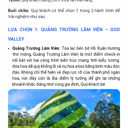
Buổi chiều:
Quý khách có thể chọn 1 trong 2 hành trình để
trải nghiệm như sau:
LỰA CHỌN 1: QUẢNG TRƯỜNG LÂM VIÊN – GOD
VALLEY
Quảng Trường Lâm Viên:
Tọa lạc bên bờ Hồ Xuân Hương
thơ mộng, Quảng Trường Lâm Viên là một điểm check-in
nổi bật với hai công trình kiến trúc mang tính biểu tượng:
đóa hoa dã quỳ khổng lồ và nụ hoa atiso bằng kính màu độc
đáo. Không chỉ thể hiện vẻ đẹp rực rỡ của thành phố ngàn
hoa, nơi đây còn là địa điểm lý tưởng để ghi lại những
khoảnh khắc đáng nhớ cùng gia đình, Quý khách bè.