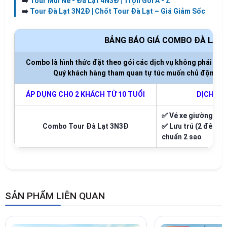
➡️
Tour Mũi Né - Đà Lạt 4N3Đ | Trọn Gói A - Z
➡️
Tour Đà Lạt 3N2Đ | Chốt Tour Đà Lạt – Giá Giảm Sốc
BẢNG BÁO GIÁ COMBO ĐÀ LẠT 
Combo là hình thức đặt theo gói các dịch vụ không phải tour 
Quý khách hàng tham quan tự túc muốn chủ động về t
ÁP DỤNG CHO 2 KHÁCH TỪ 10 TUỔI
DỊCH VỤ
✅ Vé xe giường nằm
Combo Tour Đà Lạt 3N3Đ
✅ Lưu trú (2 đêm): 
chuẩn 2 sao
SẢN PHẨM LIÊN QUAN