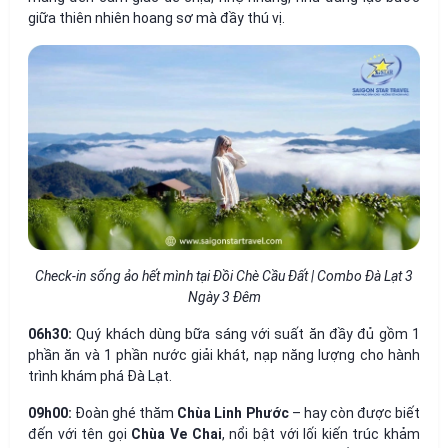
giữa thiên nhiên hoang sơ mà đầy thú vị.
Check-in sống ảo hết mình tại Đồi Chè Cầu Đất | Combo Đà Lạt 3
Ngày 3 Đêm
06h30:
Quý khách dùng bữa sáng với suất ăn đầy đủ gồm 1
phần ăn và 1 phần nước giải khát, nạp năng lượng cho hành
trình khám phá Đà Lạt.
09h00:
Đoàn ghé thăm
Chùa Linh Phước
– hay còn được biết
đến với tên gọi
Chùa Ve Chai
, nổi bật với lối kiến trúc khảm