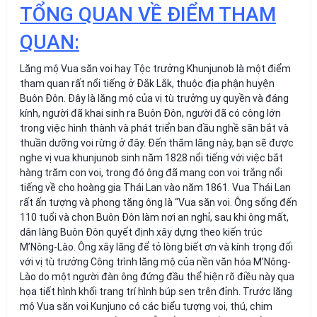
TỔNG QUAN VỀ ĐIỂM THAM
QUAN:
Lăng mộ Vua săn voi hay Tộc trưởng Khunjunob là một điểm
tham quan rất nổi tiếng ở Đắk Lắk, thuộc địa phận huyện
Buôn Đôn. Đây là lăng mộ của vị tù trưởng uy quyền và đáng
kính, người đã khai sinh ra Buôn Đôn, người đã có công lớn
trong việc hình thành và phát triển ban đầu nghề săn bắt và
thuần dưỡng voi rừng ở đây. Đến thăm lăng này, bạn sẽ được
nghe vị vua khunjunob sinh năm 1828 nổi tiếng với việc bắt
hàng trăm con voi, trong đó ông đã mang con voi trắng nổi
tiếng về cho hoàng gia Thái Lan vào năm 1861. Vua Thái Lan
rất ấn tượng và phong tặng ông là “Vua săn voi. Ông sống đến
110 tuổi và chọn Buôn Đôn làm nơi an nghỉ, sau khi ông mất,
dân làng Buôn Đôn quyết định xây dựng theo kiến ​​trúc
M’Nông-Lào. Ông xây lăng để tỏ lòng biết ơn và kính trọng đối
với vị tù trưởng Công trình lăng mộ của nền văn hóa M’Nông-
Lào do một người đàn ông đứng đầu thể hiện rõ điều này qua
họa tiết hình khối trang trí hình búp sen trên đỉnh. Trước lăng
mộ Vua săn voi Kunjuno có các biểu tượng voi, thú, chim