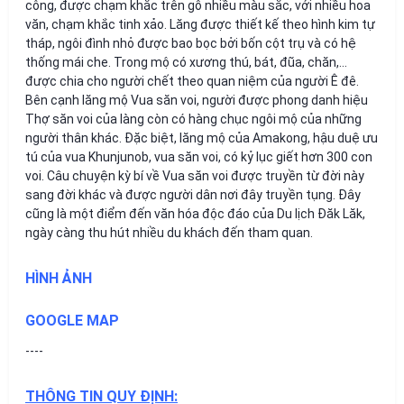
công, được chạm khắc trên gỗ nhiều màu sắc, với nhiều hoa
văn, chạm khắc tinh xảo. Lăng được thiết kế theo hình kim tự
tháp, ngôi đình nhỏ được bao bọc bởi bốn cột trụ và có hệ
thống mái che. Trong mộ có xương thú, bát, đũa, chăn,…
được chia cho người chết theo quan niệm của người Ê đê.
Bên cạnh lăng mộ Vua săn voi, người được phong danh hiệu
Thợ săn voi của làng còn có hàng chục ngôi mộ của những
người thân khác. Đặc biệt, lăng mộ của Amakong, hậu duệ ưu
tú của vua Khunjunob, vua săn voi, có kỷ lục giết hơn 300 con
voi. Câu chuyện kỳ ​​bí về Vua săn voi được truyền từ đời này
sang đời khác và được người dân nơi đây truyền tụng. Đây
cũng là một điểm đến văn hóa độc đáo của Du lịch Đăk Lăk,
ngày càng thu hút nhiều du khách đến tham quan.
HÌNH ẢNH
GOOGLE MAP
----
THÔNG TIN QUY ĐỊNH: