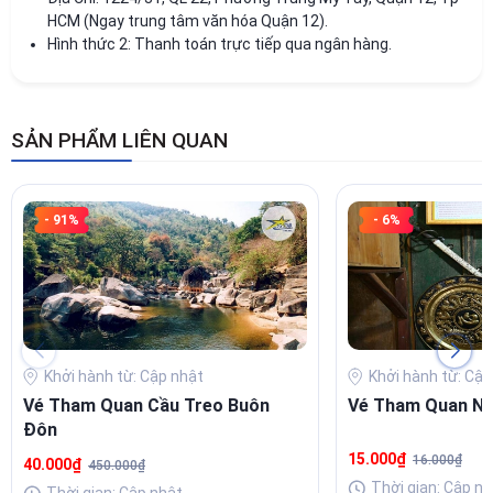
HCM (Ngay trung tâm văn hóa Quận 12).
Hình thức 2: Thanh toán trực tiếp qua ngân hàng.
SẢN PHẨM LIÊN QUAN
- 91%
- 6%
Khởi hành từ: Cập nhật
Khởi hành từ: Cập
Vé Tham Quan Cầu Treo Buôn
Vé Tham Quan Nh
Đôn
15.000₫
16.000₫
40.000₫
450.000₫
Thời gian: Cập nh