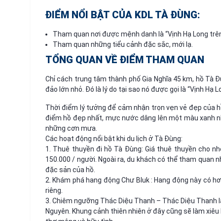
ĐIỂM NỔI BẬT CỦA KDL TÀ ĐÙNG:
Tham quan nơi được mệnh danh là “Vịnh Hạ Long trên
Tham quan những tiểu cảnh đặc sắc, mới lạ.
TỔNG QUAN VỀ ĐIỂM THAM QUAN
Chỉ cách trung tâm thành phố Gia Nghĩa 45 km, hồ Tà 
đảo lớn nhỏ. Đó là lý do tại sao nó được gọi là “Vịnh Hạ 
Thời điểm lý tưởng để cảm nhận trọn vẹn vẻ đẹp của h
điểm hồ đẹp nhất, mực nước dâng lên một màu xanh nhạ
những cơn mưa.
Các hoạt động nổi bật khi du lịch ở Tà Đùng:
1. Thuê thuyền đi hồ Tà Đùng: Giá thuê thuyền cho n
150.000 / người. Ngoài ra, du khách có thể tham quan n
đặc sản của hồ.
2. Khám phá hang động Chư Bluk : Hang động này có h
riêng.
3. Chiêm ngưỡng Thác Diệu Thanh – Thác Diệu Thanh l
Nguyên. Khung cảnh thiên nhiên ở đây cũng sẽ làm xiêu 