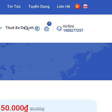
Tin Tức
Tuyển Dụng
Liên Hệ
0
Hotline
Thuê Xe Du Lịch
1900277297
50.000₫
80.000₫