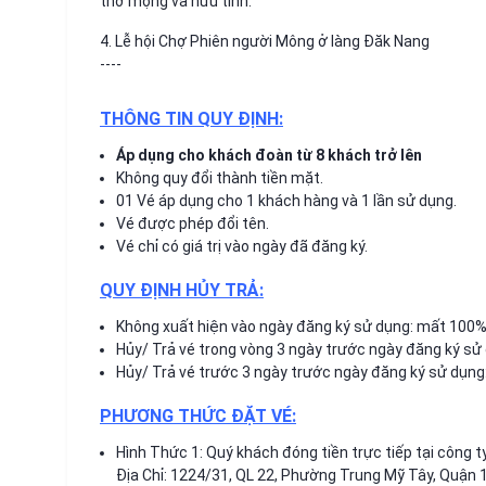
thơ mộng và hữu tình.
4. Lễ hội Chợ Phiên người Mông ở làng Đăk Nang
----
THÔNG TIN QUY ĐỊNH:
Áp dụng cho khách đoàn từ 8 khách trở lên
Không quy đổi thành tiền mặt.
01 Vé áp dụng cho 1 khách hàng và 1 lần sử dụng.
Vé được phép đổi tên.
Vé chỉ có giá trị vào ngày đã đăng ký.
QUY ĐỊNH HỦY TRẢ:
Không xuất hiện vào ngày đăng ký sử dụng: mất 100% g
Hủy/ Trả vé trong vòng 3 ngày trước ngày đăng ký sử d
Hủy/ Trả vé trước 3 ngày trước ngày đăng ký sử dụng: 
PHƯƠNG THỨC ĐẶT VÉ:
Hình Thức 1: Quý khách đóng tiền trực tiếp tại công ty
Địa Chỉ: 1224/31, QL 22, Phường Trung Mỹ Tây, Quận 