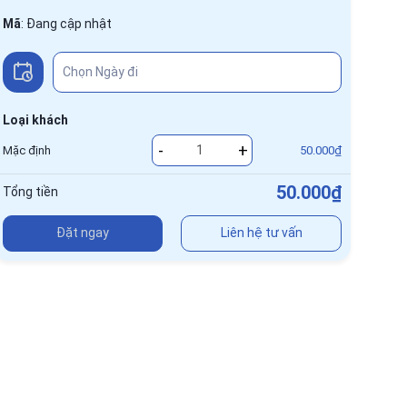
Mã
:
Đang cập nhật
Loại khách
-
+
Mặc định
50.000₫
50.000₫
Tổng tiền
Đặt ngay
Liên hệ tư vấn