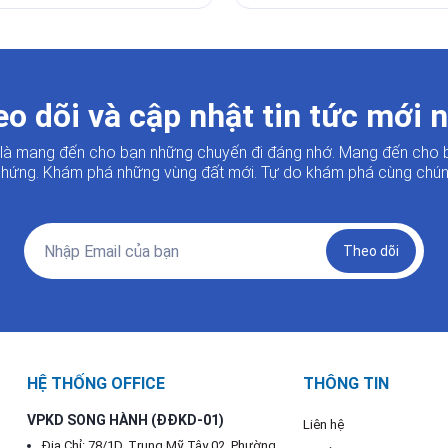
o dõi và cập nhật tin tức mới 
i là mang đến cho bạn những chuyến đi đáng nhớ. Mang đến cho 
hứng. Khám phá những vùng đất mới. Tự do khám phá cùng chúng
Theo dõi
HỆ THỐNG OFFICE
THÔNG TIN
VPKD SONG HÀNH (ĐĐKD-01)
Liên hệ
Địa Chỉ: 78/1D, Trung Mỹ Tây 02, Phường