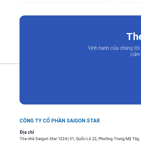
The
Vinh hạnh của chúng tô
cảm 
CÔNG TY CỔ PHẦN SAIGON STAR
Địa chỉ
Tòa nhà Saigon Star 1224 | 31, Quốc Lộ 22, Phường Trung Mỹ Tây,