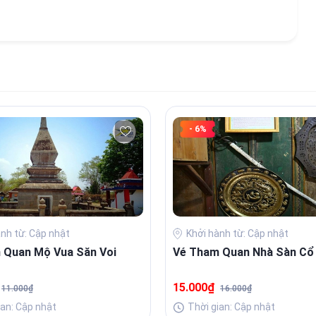
- 6%
ành từ: Cập nhật
Khởi hành từ: Cập nhật
 Quan Mộ Vua Săn Voi
Vé Tham Quan Nhà Sàn Cổ
₫
15.000₫
11.000₫
16.000₫
ian: Cập nhật
Thời gian: Cập nhật