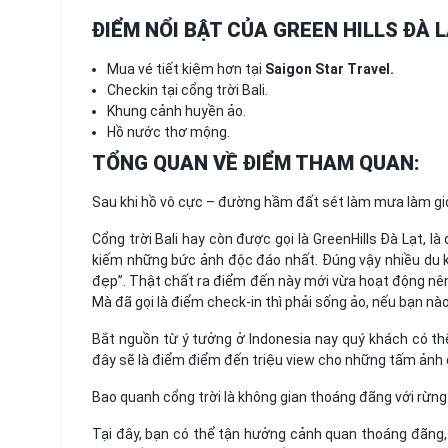
ĐIỂM NỔI BẬT CỦA GREEN HILLS ĐÀ L
Mua vé tiết kiệm hơn tại
Saigon Star Travel.
Checkin tại cổng trời Bali.
Khung cảnh huyền ảo.
Hồ nước thơ mộng.
TỔNG QUAN VỀ ĐIỂM THAM QUAN:
Sau khi hồ vô cực – đường hầm đất sét làm mưa làm gió
Cổng trời Bali hay còn được gọi là GreenHills Đà Lạt,
kiếm những bức ảnh độc đáo nhất. Đúng vậy nhiều du 
đẹp”. Thật chất ra điểm đến này mới vừa hoạt động nên
Mà đã gọi là điểm check-in thì phải sống ảo, nếu bạn nà
Bắt nguồn từ ý tưởng ở Indonesia nay quý khách có thể 
đây sẽ là điểm điểm đến triệu view cho những tấm ảnh
Bao quanh cổng trời là không gian thoáng đãng với rừng 
Tại đây, bạn có thể tận hưởng cảnh quan thoáng đãng,