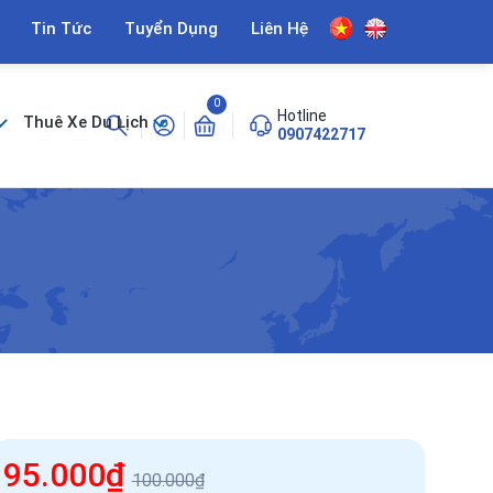
Tin Tức
Tuyển Dụng
Liên Hệ
0
Hotline
Thuê Xe Du Lịch
0907422717
95.000₫
100.000₫