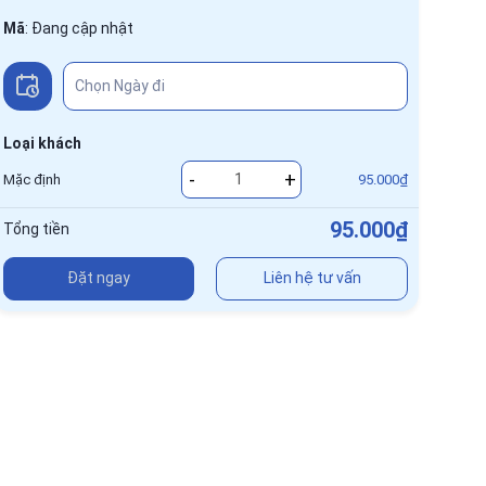
Mã
:
Đang cập nhật
Loại khách
-
+
Mặc định
95.000₫
95.000₫
Tổng tiền
Đặt ngay
Liên hệ tư vấn