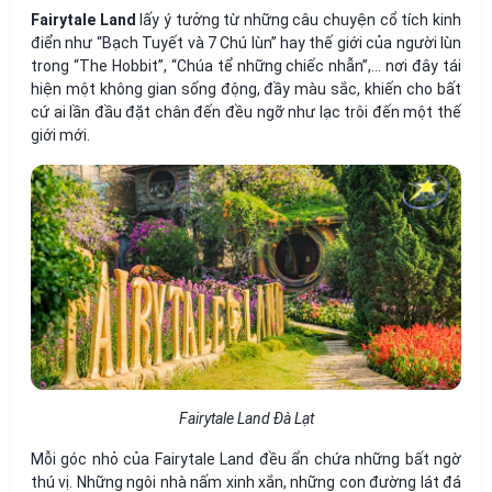
Fairytale Land
lấy ý tưởng từ những câu chuyện cổ tích kinh
điển như “Bạch Tuyết và 7 Chú lùn” hay thế giới của người lùn
trong “The Hobbit”, “Chúa tể những chiếc nhẫn”,… nơi đây tái
hiện một không gian sống động, đầy màu sắc, khiến cho bất
cứ ai lần đầu đặt chân đến đều ngỡ như lạc trôi đến một thế
giới mới.
Fairytale Land Đà Lạt
Mỗi góc nhỏ của Fairytale Land đều ẩn chứa những bất ngờ
thú vị. Những ngôi nhà nấm xinh xắn, những con đường lát đá