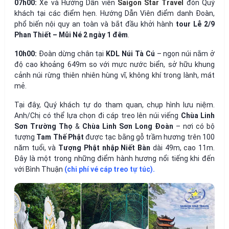
07h00:
Xe và Hướng Dẫn viên
Saigon Star Travel
đón Quý
khách tại các điểm hẹn. Hướng Dẫn Viên điểm danh Đoàn,
phổ biến nội quy an toàn và bắt đầu khởi hành
tour Lễ 2/9
Phan Thiết – Mũi Né 2 ngày 1 đêm
.
10h00:
Đoàn dừng chân tại
KDL Núi Tà Cú
– ngọn núi nằm ở
độ cao khoảng 649m so với mực nước biển, sở hữu khung
cảnh núi rừng thiên nhiên hùng vĩ, không khí trong lành, mát
mẻ.
Tại đây, Quý khách tự do tham quan, chụp hình lưu niệm.
Anh/Chị có thể lựa chọn đi cáp treo lên núi viếng
Chùa Linh
Sơn Trường Thọ
&
Chùa Linh Sơn Long Đoàn
– nơi có bộ
tượng
Tam Thế Phật
được tạc bằng gỗ trầm hương trên 100
năm tuổi, và
Tượng Phật nhập Niết Bàn
dài 49m, cao 11m.
Đây là một trong những điểm hành hương nổi tiếng khi đến
với Bình Thuận
(chi phí vé cáp treo tự túc).