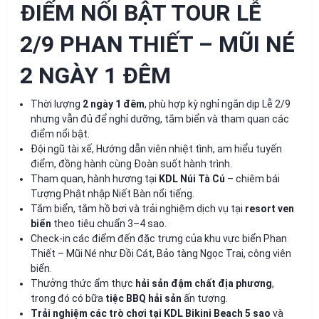
ĐIỂM NỔI BẬT TOUR LỄ
2/9 PHAN THIẾT – MŨI NÉ
2 NGÀY 1 ĐÊM
Thời lượng
2 ngày 1 đêm
, phù hợp kỳ nghỉ ngắn dịp Lễ 2/9
nhưng vẫn đủ để nghỉ dưỡng, tắm biển và tham quan các
điểm nổi bật.
Đội ngũ tài xế, Hướng dẫn viên nhiệt tình, am hiểu tuyến
điểm, đồng hành cùng Đoàn suốt hành trình.
Tham quan, hành hương tại
KDL Núi Tà Cú
– chiêm bái
Tượng Phật nhập Niết Bàn nổi tiếng.
Tắm biển, tắm hồ bơi và trải nghiệm dịch vụ tại
resort ven
biển
theo tiêu chuẩn 3–4 sao.
Check-in các điểm đến đặc trưng của khu vực biển Phan
Thiết – Mũi Né như Đồi Cát, Bảo tàng Ngọc Trai, công viên
biển.
Thưởng thức ẩm thực
hải sản đậm chất địa phương
,
trong đó có bữa
tiệc BBQ hải sản
ấn tượng.
Trải nghiệm các trò chơi tại KDL Bikini Beach 5 sao
và