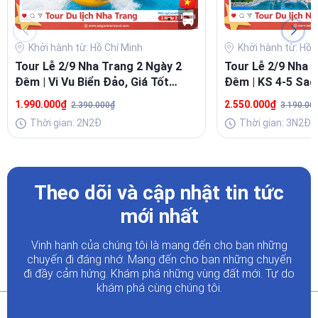
Khởi hành từ: Hồ Chí Minh
Khởi hành từ: Hồ 
Tour Lễ 2/9 Nha Trang 2 Ngày 2
Tour Lễ 2/9 Nha 
Đêm | Vi Vu Biển Đảo, Giá Tốt
Đêm | KS 4-5 Sao
Cùng Saigon Star Travel
| Saigon Star Tra
1.990.000₫
2.550.000₫
2.390.000₫
3.190.00
Thời gian: 2N2Đ
Thời gian: 3N2Đ
Theo dõi và cập nhật tin tức
mới nhất
Vinh hạnh của chúng tôi là mang đến cho bạn những
chuyến đi đáng nhớ. Mang đến cho bạn những chuyến
đi đầy
cảm hứng. Khám phá những vùng đất mới. Tự do
khám phá cùng chúng tôi.