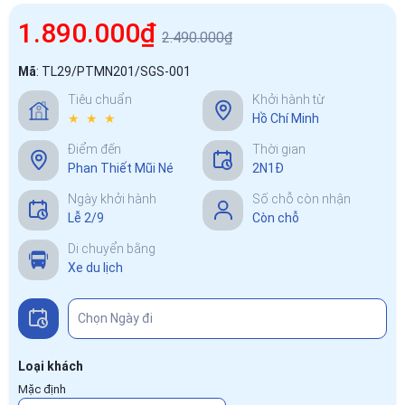
1.890.000₫
2.490.000₫
Mã
:
TL29/PTMN201/SGS-001
Tiêu chuẩn
Khởi hành từ
★ ★ ★
Hồ Chí Minh
Điểm đến
Thời gian
Phan Thiết Mũi Né
2N1Đ
Ngày khởi hành
Số chỗ còn nhận
Lễ 2/9
Còn chỗ
Di chuyển bằng
Xe du lịch
Loại khách
Mặc định