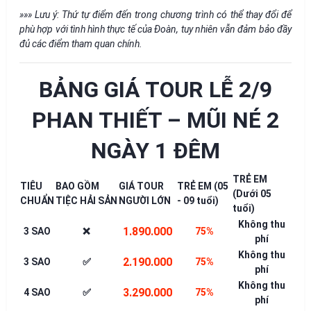
»»» Lưu ý: Thứ tự điểm đến trong chương trình có thể thay đổi để
phù hợp với tình hình thực tế của Đoàn, tuy nhiên vẫn đảm bảo đầy
đủ các điểm tham quan chính.
BẢNG GIÁ TOUR LỄ 2/9
PHAN THIẾT – MŨI NÉ 2
NGÀY 1 ĐÊM
TRẺ EM
TIÊU
BAO GỒM
GIÁ TOUR
TRẺ EM (05
(Dưới 05
CHUẨN
TIỆC HẢI SẢN
NGƯỜI LỚN
- 09 tuổi)
tuổi)
Không thu
1.890.000
3 SAO
❌
75%
phí
Không thu
2.190.000
3 SAO
✅
75%
phí
Không thu
3.290.000
4 SAO
✅
75%
phí