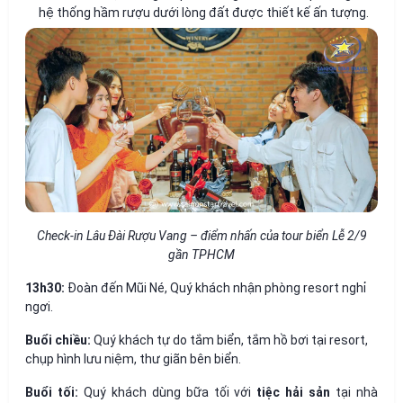
hệ thống hầm rượu dưới lòng đất được thiết kế ấn tượng.
Check-in Lâu Đài Rượu Vang – điểm nhấn của tour biển Lễ 2/9
gần TPHCM
13h30:
Đoàn đến Mũi Né, Quý khách nhận phòng resort nghỉ
ngơi.
Buổi chiều:
Quý khách tự do tắm biển, tắm hồ bơi tại resort,
chụp hình lưu niệm, thư giãn bên biển.
Buổi tối:
Quý khách dùng bữa tối với
tiệc hải sản
tại nhà