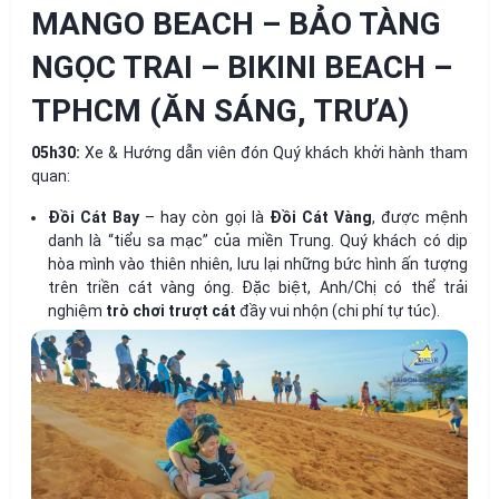
MANGO BEACH – BẢO TÀNG
NGỌC TRAI – BIKINI BEACH –
TPHCM (ĂN SÁNG, TRƯA)
05h30:
Xe & Hướng dẫn viên đón Quý khách khởi hành tham
quan:
Đồi Cát Bay
– hay còn gọi là
Đồi Cát Vàng
, được mệnh
danh là “tiểu sa mạc” của miền Trung. Quý khách có dịp
hòa mình vào thiên nhiên, lưu lại những bức hình ấn tượng
trên triền cát vàng óng. Đặc biệt, Anh/Chị có thể trải
nghiệm
trò chơi trượt cát
đầy vui nhộn (chi phí tự túc).