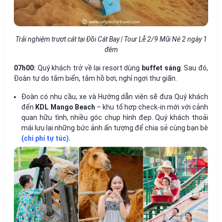
Trải nghiệm trượt cát tại Đồi Cát Bay | Tour Lễ 2/9 Mũi Né 2 ngày 1
đêm
07h00:
Quý khách trở về lại resort dùng
buffet sáng
. Sau đó,
Đoàn tự do tắm biển, tắm hồ bơi, nghỉ ngơi thư giãn.
Đoàn có nhu cầu, xe và Hướng dẫn viên sẽ đưa Quý khách
đến
KDL Mango Beach
– khu tổ hợp check-in mới với cảnh
quan hữu tình, nhiều góc chụp hình đẹp. Quý khách thoải
mái lưu lại những bức ảnh ấn tượng để chia sẻ cùng bạn bè
(chi phí tự túc).