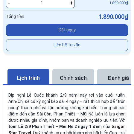
-
+
1.890.000₫
1.890.000₫
Tổng tiền
Đặt ngay
Liên hệ tư vấn
Lịch trình
Chính sách
Đánh giá
Dịp nghỉ Lễ Quốc khánh 2/9 năm nay rơi vào cuối tuần,
Anh/Chị sẽ có kỳ nghỉ kéo dài 4 ngày – rất thích hợp để “trốn
nóng” thành phố và tận hưởng không khí biển. Trong số các
điểm đến gần Sài Gòn, Phan Thiết – Mũi Né luôn là lựa chọn
được nhiều gia đình, nhóm bạn và doanh nghiệp ưu tiên. Với
tour Lễ 2/9 Phan Thiết – Mũi Né 2 ngày 1 đêm
của
Saigon
Star Travel
, Quý khách có cơ hội khám phá bãi biển đẹp, trải