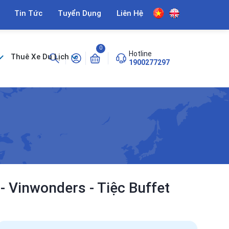
Tin Tức
Tuyển Dụng
Liên Hệ
0
Hotline
Thuê Xe Du Lịch
1900277297
 Vinwonders - Tiệc Buffet