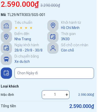
2.590.000₫
3.290.000₫
Mã
:
TL29/NTR303/SGS-001
Tiêu chuẩn
Khởi hành từ
★ ★ ★ ★
Hồ Chí Minh
Điểm đến
Thời gian
Nha Trang
3N3Đ
Ngày khởi hành
Số chỗ còn nhận
28/8 - 29/8 - 30/8
Còn chỗ
Di chuyển bằng
Xe du lịch
Loại khách
-
+
Mặc định
2.590.000₫
2.590.000₫
Tổng tiền