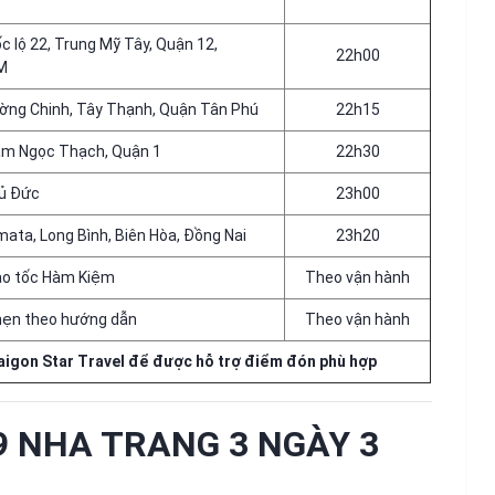
c lộ 22, Trung Mỹ Tây, Quận 12,
22h00
M
ờng Chinh, Tây Thạnh, Quận Tân Phú
22h15
ạm Ngọc Thạch, Quận 1
22h30
hủ Đức
23h00
ata, Long Bình, Biên Hòa, Đồng Nai
23h20
ao tốc Hàm Kiệm
Theo vận hành
hẹn theo hướng dẫn
Theo vận hành
Saigon Star Travel để được hỗ trợ điểm đón phù hợp
/9 NHA TRANG 3 NGÀY 3