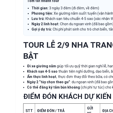
Tóm tắt nhanh tour
Thời gian:
3 ngày 3 đêm (đi đêm, về đêm)
Phương tiện:
Xe giường nằm suốt tuyến (vận hành
Lưu trú:
Khách sạn tiêu chuẩn 4-5 sao (xác nhận t
Ngày 2 linh hoạt:
Chọn du ngoạn vịnh (đã bao gồm
Gợi ý dự trù:
Chi phí phát sinh cho trò chơi biển, 
TOUR LỄ 2/9 NHA TRANG
BẬT
Đi xe giường nằm
giúp tối ưu quỹ thời gian nghỉ lễ, h
Khách sạn 4-5 sao
thuận tiện nghỉ dưỡng, dạo biển, 
Ẩm thực linh hoạt
, thực đơn thay đổi theo bữa; có ch
Ngày 2 “tùy chọn theo gu”
: du ngoạn vịnh (đã bao 
Có thể đăng ký tắm bùn khoáng
(chi phí tự túc) cho
ĐIỂM ĐÓN KHÁCH DỰ KIẾN
GỬI
STT
ĐIỂM ĐÓN / TRẢ
ĐỊA C