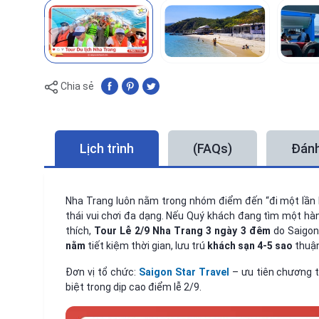
Chia sẻ
Lịch trình
(FAQs)
Đánh
Nha Trang luôn nằm trong nhóm điểm đến “đi một lần l
thái vui chơi đa dạng. Nếu Quý khách đang tìm một hàn
thích,
Tour Lễ 2/9 Nha Trang 3 ngày 3 đêm
do Saigon 
nằm
tiết kiệm thời gian, lưu trú
khách sạn 4-5 sao
thuận
Đơn vị tổ chức:
Saigon Star Travel
– ưu tiên chương t
biệt trong dịp cao điểm lễ 2/9.