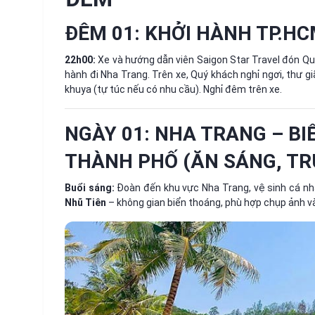
ĐÊM 01: KHỞI HÀNH TP.H
22h00:
Xe và hướng dẫn viên Saigon Star Travel đón Qu
hành đi Nha Trang. Trên xe, Quý khách nghỉ ngơi, thư 
khuya (tự túc nếu có nhu cầu). Nghỉ đêm trên xe.
NGÀY 01: NHA TRANG – BI
THÀNH PHỐ (ĂN SÁNG, TRƯ
Buổi sáng:
Đoàn đến khu vực Nha Trang, vệ sinh cá nh
Nhũ Tiên
– không gian biển thoáng, phù hợp chụp ảnh và 