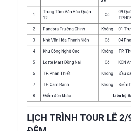
XE
Trung Tâm Văn Hóa Quận
09 Quố
1
Có
12
TP.HC
2
Pandora Trường Chinh
Không
01 Trư
3
Nhà Văn Hóa Thanh Niên
Có
04 Ph
4
Khu Công Nghệ Cao
Không
TP. T
5
Lotte Mart Đồng Nai
Có
KCN Am
6
TP. Phan Thiết
Không
Đầu c
7
TP. Cam Ranh
Không
Điểm 
8
Điểm đón khác
Liên hệ 
LỊCH TRÌNH TOUR LỄ 2
ĐÊM