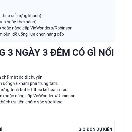
 theo số lượng khách)
heo ngày khởi hành)
) hoặc nâng cấp VinWonders/Robinson
tắm bùn, đồ uống, lựa chọn nâng cấp
 3 NGÀY 3 ĐÊM CÓ GÌ NỔI
ạn chế mệt do di chuyển.
ăn uống và khám phá trung tâm.
ương trình buffet theo kế hoạch tour.
gồm) hoặc nâng cấp VinWonders/Robinson.
 khách ưu tiên chăm sóc sức khỏe.
HỈ
GIỜ ĐÓN DỰ KIẾN