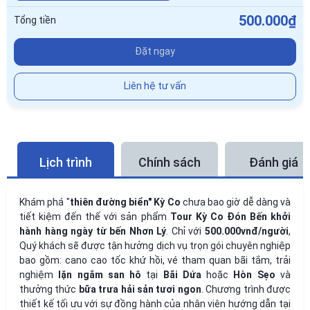
500.000₫
Tổng tiền
Đặt ngay
Liên hệ tư vấn
Lịch trình
Chính sách
Đánh giá
Khám phá "
thiên đường biển" Kỳ Co
chưa bao giờ dễ dàng và
tiết kiệm đến thế với sản phẩm
Tour Kỳ Co Đón Bến khởi
hành hàng ngày từ bến Nhơn Lý
. Chỉ với
500.000vnđ/người
,
Quý khách sẽ được tận hưởng dịch vụ trọn gói chuyên nghiệp
bao gồm: cano cao tốc khứ hồi, vé tham quan bãi tắm, trải
nghiệm
lặn ngắm san hô
tại
Bãi Dứa
hoặc
Hòn Sẹo
và
thưởng thức
bữa trưa hải sản tươi ngon
. Chương trình được
thiết kế tối ưu với sự đồng hành của nhân viên hướng dẫn tại