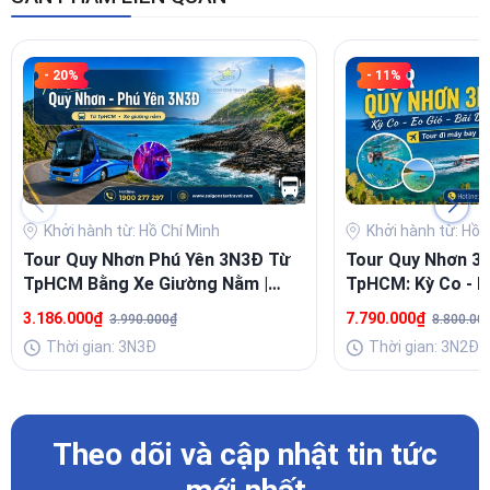
- 20%
- 11%
Khởi hành từ: Hồ Chí Minh
Khởi hành từ: Hồ 
Tour Quy Nhơn Phú Yên 3N3Đ Từ
Tour Quy Nhơn 3
TpHCM Bằng Xe Giường Nằm |
TpHCM: Kỳ Co - Eo
Lịch Trình Hấp Dẫn, Giá Ưu Đãi
3.186.000₫
7.790.000₫
3.990.000₫
8.800.00
Thời gian: 3N3Đ
Thời gian: 3N2Đ
Theo dõi và cập nhật tin tức