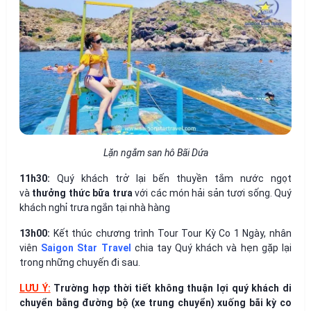
Lặn ngắm san hô Bãi Dứa
11h30:
Quý khách trở lại bến thuyền tắm nước ngọt
và
thưởng thức bữa trưa
với các món hải sản tươi sống. Quý
khách nghỉ trưa ngắn tại nhà hàng
13h00:
Kết thúc chương trình Tour Tour Kỳ Co 1 Ngày, nhân
viên
Saigon Star Travel
chia tay Quý khách và hẹn gặp lại
trong những chuyến đi sau.
LƯU Ý:
Trường hợp thời tiết không thuận lợi quý khách di
chuyển bằng đường bộ (xe trung chuyển) xuống bãi kỳ co