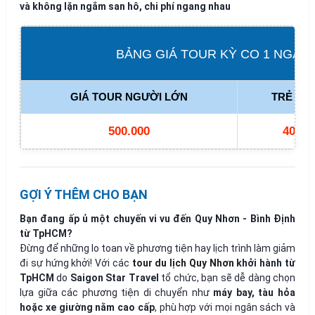
và không lặn ngắm san hô, chi phí ngang nhau
BẢNG GIÁ TOUR KỲ CO 1 NGÀY (
GIÁ TOUR NGƯỜI LỚN
TRẺ EM (
500.000
400.0
GỢI Ý THÊM CHO BẠN
Bạn đang ấp ủ một chuyến vi vu đến Quy Nhơn - Bình Định
từ TpHCM?
Đừng để những lo toan về phương tiện hay lịch trình làm giảm
đi sự hứng khởi! Với các
tour du lịch Quy Nhơn
khởi hành từ
TpHCM
do
Saigon Star Travel
tổ chức, bạn sẽ dễ dàng chọn
lựa giữa các phương tiện di chuyển như
máy bay, tàu hỏa
hoặc xe giường nằm cao cấp
, phù hợp với mọi ngân sách và