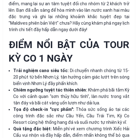
điểm, mang lại sự an tâm tuyệt đối cho nhóm từ 2 khách trở
lên. Bạn đã sẵn sàng để hòa mình vào làn nước xanh hai màu
đặc trưng và ghi lại những khoảnh khắc tuyệt đẹp tại
"Maldives phiên bản Việt" chưa? Hãy cùng khám phá ngay lịch
trình chi tiết đầy hấp dẫn ngay dưới đây!
ĐIỂM NỔI BẬT CỦA TOUR
KỲ CO 1 NGÀY
Trải nghiệm cano siêu tốc:
Di chuyển nhanh chóng từ 15-
20 phút từ bến Nhơn Lý, tận hưởng cảm giác lướt trên sóng
biển vịnh Nhơn Lý đầy phấn khích.
Chiêm ngưỡng tuyệt tác thiên nhiên:
Khám phá bãi tắm Kỳ
Co với cảnh quan "sơn thủy hữu tình", làn nước trong vắt
tận đáy và bãi cát vàng uốn lượn như dải lụa.
Tọa độ check-in "cực phẩm":
Thỏa sức sống ảo tại các
công trình đặc sắc như Cầu Yến, Cầu Trái Tim, Kỳ Co
Resort cùng hệ thống hang đá và suối nước tự nhiên kỳ vĩ.
Quà tặng đặc biệt:
Miễn phí vé xem chương trình Xiếc Hải
Cẩu vui nhộn và đầy hấp dẫn, điểm nhấn không thể bỏ qua