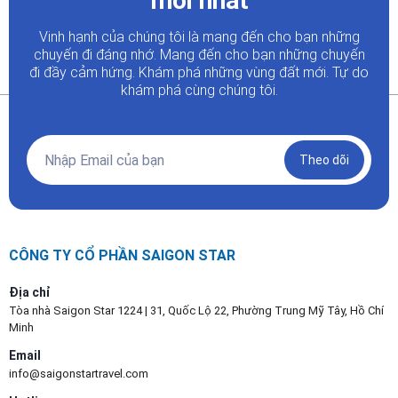
mới nhất
Vinh hạnh của chúng tôi là mang đến cho bạn những
chuyến đi đáng nhớ. Mang đến cho bạn những chuyến
đi đầy
cảm hứng. Khám phá những vùng đất mới. Tự do
khám phá cùng chúng tôi.
Theo dõi
CÔNG TY CỔ PHẦN SAIGON STAR
Địa chỉ
Tòa nhà Saigon Star 1224 | 31, Quốc Lộ 22, Phường Trung Mỹ Tây, Hồ Chí
Minh
Email
info@saigonstartravel.com