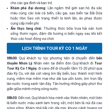
cho các gia đình và bạn trẻ.
Khám phá đại dương:
Lặn ngắm thế giới san hô đa sắc
màu cùng các loài cá biển, cầu gai, sao biển tại Bãi Dứa
hoặc Hòn Sẹo với trang thiết bị kính lặn, áo phao được
cung cấp miễn phí.
Ẩm thực làng chài:
Thưởng thức bữa trưa hải sản tươi
sống thơm ngon, đậm đà hương vị biển ngay sau khi kết
thúc các hoạt động vui chơi.
LỊCH TRÌNH TOUR KỲ CO 1 NGÀY
08h00:
Quý khách tự túc phương tiện di chuyển đến
bến
thuyền Nhơn Lý.
Nhân viên tại điểm đón Quý khách đi
Tour
Tour Kỳ Co 1 Ngày
, đi cano để di chuyển tầm 15-20 phút qua
đảo Kỳ Co, với dải cát vàng ôm lấy biển, bọc thành một hình
cung, mềm mại mềm mại như dải lụa uốn lượn, ôm trọn lấy
làn nước trong xanh tận đáy. Tận hưởng những giây phút thư
giãn giữa mênh mông sóng nước.
08h30:
Đến nơi, Quý khách hòa mình vào thiên nhiên, một bên
là biển nước màu xanh lam trong vắt, một bên là núi đá cao
sừng sững. Khám phá bãi cát dài mịn, khung cảnh hoang sơ