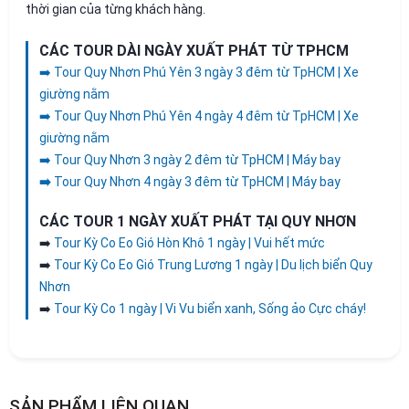
thời gian của từng khách hàng.
CÁC TOUR DÀI NGÀY XUẤT PHÁT TỪ TPHCM
➡️
Tour Quy Nhơn Phú Yên 3 ngày 3 đêm từ TpHCM | Xe
giường nằm
➡️
Tour Quy Nhơn Phú Yên 4 ngày 4 đêm từ TpHCM | Xe
giường nằm
➡️
Tour Quy Nhơn 3 ngày 2 đêm từ TpHCM | Máy bay
➡️
Tour Quy Nhơn 4 ngày 3 đêm từ TpHCM | Máy bay
CÁC TOUR 1 NGÀY XUẤT PHÁT TẠI QUY NHƠN
➡️
Tour Kỳ Co Eo Gió Hòn Khô 1 ngày | Vui hết mức
➡️
Tour Kỳ Co Eo Gió Trung Lương 1 ngày | Du lịch biển Quy
Nhơn
➡️
Tour Kỳ Co 1 ngày | Vi Vu biển xanh, Sống ảo Cực cháy!
SẢN PHẨM LIÊN QUAN