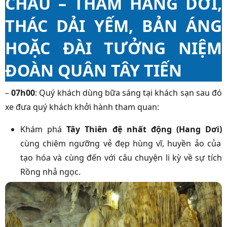
CHÂU – THĂM HANG DƠI,
THÁC DẢI YẾM, BẢN ÁNG
HOẶC ĐÀI TƯỞNG NIỆM
ĐOÀN QUÂN TÂY TIẾN
–
07h00
: Quý khách dùng bữa sáng tại khách sạn sau đó
xe đưa quý khách khởi hành tham quan:
Khám phá
Tây Thiên đệ nhất động (Hang Dơi)
cùng chiêm ngưỡng vẻ đẹp hùng vĩ, huyền ảo của
tạo hóa và cùng đến với câu chuyện li kỳ về sự tích
Rồng nhả ngọc.