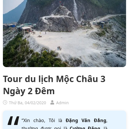
Tour du lịch Mộc Châu 3
Ngày 2 Đêm
Thứ Ba, 04/02/2020
Admin
“Xin chào, Tôi là
Đặng Văn Đẳng
,
thường được gọi là
Cường Đặng
, là