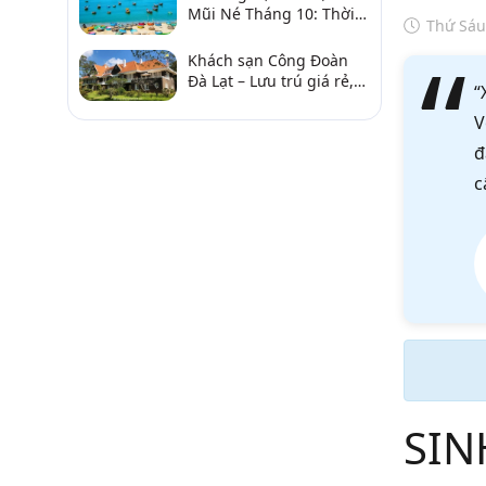
Mũi Né Tháng 10: Thời
Thứ Sáu
Tiết & Chơi Gì?
Khách sạn Công Đoàn
Đà Lạt – Lưu trú giá rẻ,
“
gần chợ và hồ Xuân
V
Hương
đ
c
SIN