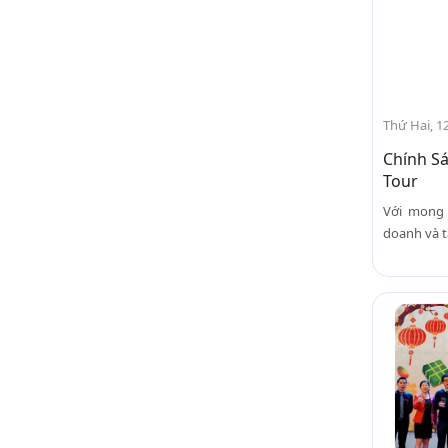
Thứ Hai, 1
Chính S
Tour
Với mong
doanh và t