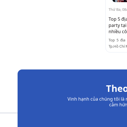
Thứ Ba, 08
Top 5 đị
party tạ
nhiều cô
Top 5 địa
Tp.Hồ Chí 
Theo
Vinh hạnh của chúng tôi l
cảm hứn