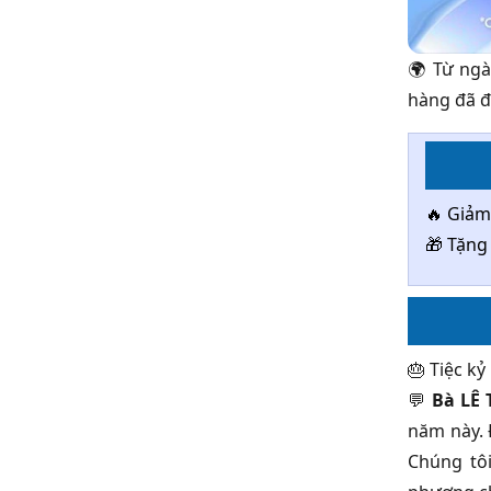
🌍 Từ ngà
hàng đã đ
🔥 Giảm 
🎁 Tặng
🎂 Tiệc kỷ
💬
Bà LÊ
năm này. 
Chúng tôi