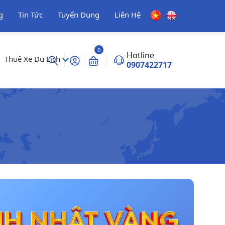
g
Tin Tức
Tuyển Dụng
Liên Hệ
0
Hotline
Thuê Xe Du Lịch
0907422717