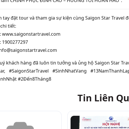
hâm CHINH PHỤC ĐỈNH CAO – HƯỚNG TỚI HOÀN HẢO”.
 tay đặt tour và tham gia sự kiện cùng Saigon Star Travel 
chi tiết:
e: www.saigonstartravel.com
e: 1900277297
 info@saigonstartravel.com
ý khách hàng đã luôn tin tưởng và ủng hộ Saigon Star Trav
tar, #SaigonStarTravel #SinhNhatVang #13NamThanhLa
inhNhật #2Đến8Tháng8
Tin Liên Q