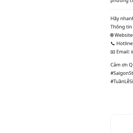
phương c
Hãy nhanh
Thông tin 
🌐 Websit
📞 Hotlin
📧 Email:
Cảm ơn Qu
#SaigonS
#TuầnLễS