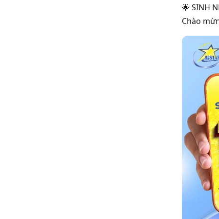
🌟 SINH N
Chào mừng