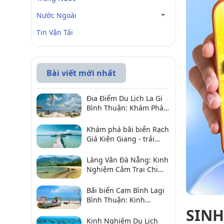
Nước Ngoài
Tin Vận Tải
Bài viết mới nhất
Địa Điểm Du Lịch La Gi
Bình Thuận: Khám Phá 6
Điểm Đến Đáng Ghé
2026
Khám phá bãi biển Rạch
Giá Kiên Giang - trải
nghiệm biển hấp dẫn
Làng Vân Đà Nẵng: Kinh
Nghiệm Cắm Trại Chi
Tiết Từ A–Z
Bãi biển Cam Bình Lagi
Bình Thuận: Kinh
nghiệm đi chơi, ăn hải
SINH
sản, điểm gần
Kinh Nghiệm Du Lịch