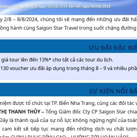
y 2/8 – 8/8/2024, chúng tôi sẽ mang đến những ưu đãi hấp
ồng hành cùng Saigon Star Travel trong suốt chặng đường 
ƯU ĐÃI ĐẶC BIỆ
giá tour lên đến 13%* cho tất cả các tour du lịch.
 130 voucher ưu đãi áp dụng trong tháng 8 – 9 và nhiều phần
SỰ KIỆN NỔI BẬ
 niệm được tổ chức tại TP. Biển Nha Trang, cùng các đối tác
 THỊ THANH THỦY –
Tổng Giám đốc Cty CP Saigon Star chia
Đây là thành quả của sự nỗ lực không ngừng nghỉ của toàn
 cam kết sẽ tiếp tục mang đến những dịch vụ chất lượng