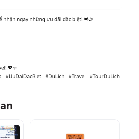
để nhận ngay những ưu đãi đặc biệt! 🌟🎉
el! 💖✨
p #UuDaiDacBiet #DuLich #Travel #TourDuLich
uan