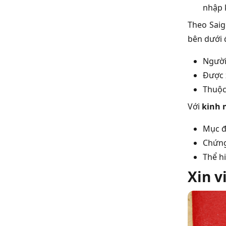
nhập k
Theo Saig
bên dưới 
Người
Được 
Thuộc
Với
kinh 
Mục đí
Chứng
Thể hi
Xin v