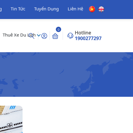
g
Tin Tức
Tuyển Dụng
Liên Hệ
0
Hotline
Thuê Xe Du Lịch
1900277297