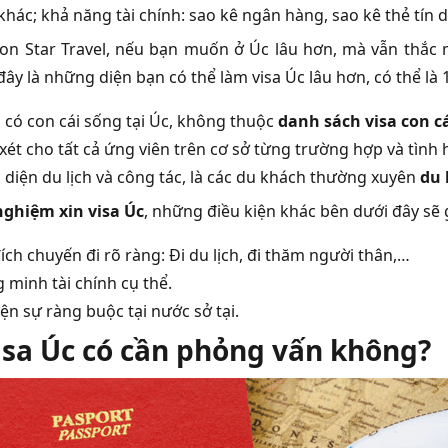
hác; khả năng tài chính: sao kê ngân hàng, sao kê thẻ tín 
on Star Travel, nếu bạn muốn ở Úc lâu hơn, mà vẫn thắc m
đây là những diện bạn có thể làm visa Úc lâu hơn, có thể là
 có con cái sống tại Úc, không thuộc
danh sách visa con c
xét cho tất cả ứng viên trên cơ sở từng trường hợp và tình 
 diện du lịch và công tác, là các du khách thường xuyên
du 
nghiệm xin visa Úc
, những điều kiện khác bên dưới đây sẽ 
ch chuyến đi rõ ràng: Đi du lịch, đi thăm người thân,…
 minh tài chính cụ thể.
ện sự ràng buộc tại nước sở tại.
isa Úc có cần phỏng vấn không?