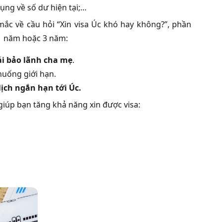
dụng về số dư hiện tại;…
ắc về cầu hỏi “Xin visa Úc khó hay không?”, phần
 1 năm hoặc 3 năm:
ái bảo lãnh cha mẹ
.
huống giới hạn.
lịch ngắn hạn tới Úc.
giúp bạn tăng khả năng xin được visa: