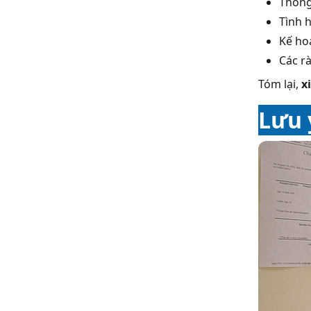
Thông
Tình h
Kế ho
Các rà
Tóm lại,
x
Lưu 