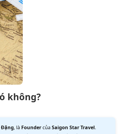
hó không?
 Đặng
, là
Founder
của
Saigon Star Travel
.