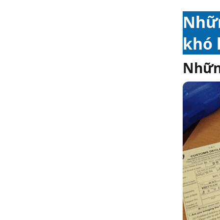
Nhữn
khó 
Những