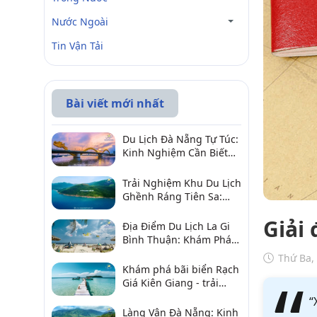
Nước Ngoài
Tin Vận Tải
Bài viết mới nhất
Du Lịch Đà Nẵng Tự Túc:
Kinh Nghiệm Cần Biết
Để Trải Nghiệm Tuyệt
Vời
Trải Nghiệm Khu Du Lịch
Ghềnh Ráng Tiên Sa:
Điểm Đến Không Thể Bỏ
Giải
Qua
Địa Điểm Du Lịch La Gi
Bình Thuận: Khám Phá 6
Điểm Đến Đáng Ghé
Thứ Ba,
2026
Khám phá bãi biển Rạch
Giá Kiên Giang - trải
nghiệm biển hấp dẫn
“
Làng Vân Đà Nẵng: Kinh