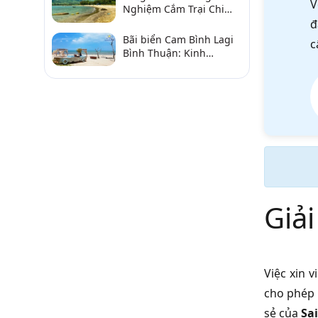
V
Nghiệm Cắm Trại Chi
Tiết Từ A–Z
đ
Bãi biển Cam Bình Lagi
c
Bình Thuận: Kinh
nghiệm đi chơi, ăn hải
sản, điểm gần
Giải
Việc xin 
cho phép 
sẻ của
Sai