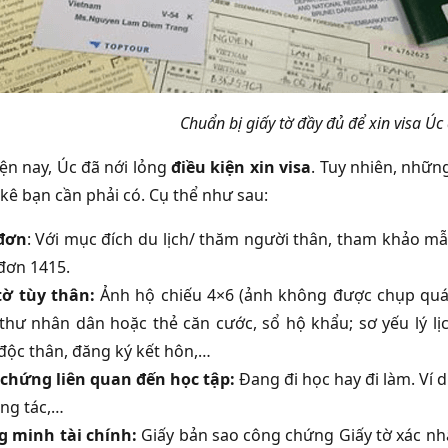
Chuẩn bị giấy tờ đầy đủ để xin visa Ú
ện nay, Úc đã nới lỏng
điều kiện xin visa
. Tuy nhiên, nhữn
t kê bạn cần phải có. Cụ thể như sau:
đơn
: Với mục đích du lịch/ thăm người thân, tham khảo m
đơn 1415.
tờ tùy thân:
Ảnh hộ chiếu 4×6 (ảnh không được chụp quá 6
thư nhân dân hoặc thẻ căn cước, sổ hộ khẩu; sơ yếu lý lị
độc thân, đăng ký kết hôn,…
chứng liên quan đến học tập:
Đang đi học hay đi làm. Ví d
ông tác,…
 minh tài chính:
Giấy bản sao công chứng Giấy tờ xác nh