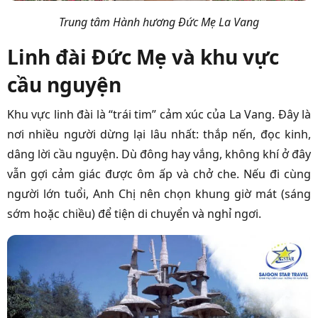
Trung tâm Hành hương Đức Mẹ La Vang
Linh đài Đức Mẹ và khu vực
cầu nguyện
Khu vực linh đài là “trái tim” cảm xúc của La Vang. Đây là
nơi nhiều người dừng lại lâu nhất: thắp nến, đọc kinh,
dâng lời cầu nguyện. Dù đông hay vắng, không khí ở đây
vẫn gợi cảm giác được ôm ấp và chở che. Nếu đi cùng
người lớn tuổi, Anh Chị nên chọn khung giờ mát (sáng
sớm hoặc chiều) để tiện di chuyển và nghỉ ngơi.