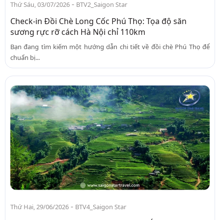
-
Thứ Sáu, 03/07/2026
BTV2_Saigon Star
Check-in Đồi Chè Long Cốc Phú Thọ: Tọa độ săn
sương rực rỡ cách Hà Nội chỉ 110km
Bạn đang tìm kiếm một hướng dẫn chi tiết về đồi chè Phú Thọ để
chuẩn bị...
-
Thứ Hai, 29/06/2026
BTV4_Saigon Star