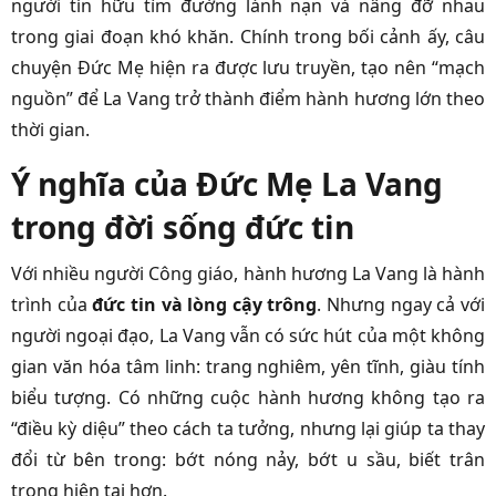
người tín hữu tìm đường lánh nạn và nâng đỡ nhau
trong giai đoạn khó khăn. Chính trong bối cảnh ấy, câu
chuyện Đức Mẹ hiện ra được lưu truyền, tạo nên “mạch
nguồn” để La Vang trở thành điểm hành hương lớn theo
thời gian.
Ý nghĩa của Đức Mẹ La Vang
trong đời sống đức tin
Với nhiều người Công giáo, hành hương La Vang là hành
trình của
đức tin và lòng cậy trông
. Nhưng ngay cả với
người ngoại đạo, La Vang vẫn có sức hút của một không
gian văn hóa tâm linh: trang nghiêm, yên tĩnh, giàu tính
biểu tượng. Có những cuộc hành hương không tạo ra
“điều kỳ diệu” theo cách ta tưởng, nhưng lại giúp ta thay
đổi từ bên trong: bớt nóng nảy, bớt u sầu, biết trân
trọng hiện tại hơn.