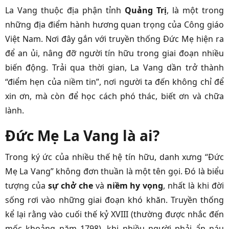
La Vang thuộc địa phận tỉnh
Quảng Trị
, là một trong
những địa điểm hành hương quan trọng của Công giáo
Việt Nam. Nơi đây gắn với truyền thống Đức Mẹ hiện ra
để an ủi, nâng đỡ người tín hữu trong giai đoạn nhiều
biến động. Trải qua thời gian, La Vang dần trở thành
“điểm hẹn của niềm tin”, nơi người ta đến không chỉ để
xin ơn, mà còn để học cách phó thác, biết ơn và chữa
lành.
Đức Mẹ La Vang là ai?
Trong ký ức của nhiều thế hệ tín hữu, danh xưng “Đức
Mẹ La Vang” không đơn thuần là một tên gọi. Đó là biểu
tượng của
sự chở che
và
niềm hy vọng
, nhất là khi đời
sống rơi vào những giai đoạn khó khăn. Truyền thống
kể lại rằng vào cuối thế kỷ XVIII (thường được nhắc đến
mốc khoảng năm 1798), khi nhiều người phải ẩn náu