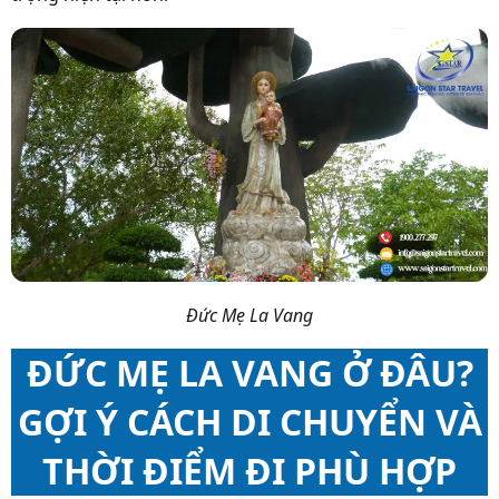
Đức Mẹ La Vang
ĐỨC MẸ LA VANG Ở ĐÂU?
GỢI Ý CÁCH DI CHUYỂN VÀ
THỜI ĐIỂM ĐI PHÙ HỢP