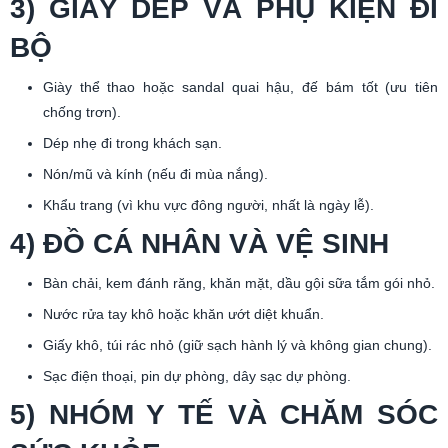
3) GIÀY DÉP VÀ PHỤ KIỆN ĐI
BỘ
Giày thể thao hoặc sandal quai hậu, đế bám tốt (ưu tiên
chống trơn).
Dép nhẹ đi trong khách sạn.
Nón/mũ và kính (nếu đi mùa nắng).
Khẩu trang (vì khu vực đông người, nhất là ngày lễ).
4) ĐỒ CÁ NHÂN VÀ VỆ SINH
Bàn chải, kem đánh răng, khăn mặt, dầu gội sữa tắm gói nhỏ.
Nước rửa tay khô hoặc khăn ướt diệt khuẩn.
Giấy khô, túi rác nhỏ (giữ sạch hành lý và không gian chung).
Sạc điện thoại, pin dự phòng, dây sạc dự phòng.
5) NHÓM Y TẾ VÀ CHĂM SÓC