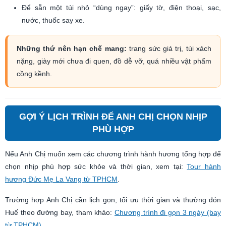
Để sẵn một túi nhỏ “dùng ngay”: giấy tờ, điện thoại, sạc,
nước, thuốc say xe.
Những thứ nên hạn chế mang:
trang sức giá trị, túi xách
nặng, giày mới chưa đi quen, đồ dễ vỡ, quá nhiều vật phẩm
cồng kềnh.
GỢI Ý LỊCH TRÌNH ĐỂ ANH CHỊ CHỌN NHỊP
PHÙ HỢP
Nếu Anh Chị muốn xem các chương trình hành hương tổng hợp để
chọn nhịp phù hợp sức khỏe và thời gian, xem tại:
Tour hành
hương Đức Mẹ La Vang từ TPHCM
.
Trường hợp Anh Chị cần lịch gọn, tối ưu thời gian và thường đón
Huế theo đường bay, tham khảo:
Chương trình đi gọn 3 ngày (bay
từ TPHCM)
.