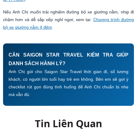
Nếu Anh Chị muốn trải nghiệm đường bộ xe giường nằm, nhịp đi
chậm hơn và dễ sắp xếp nghỉ ngơi, xem tại:
Chương trình đường
bộ xe giường nằm 4 đêm
.
CẦN SAIGON STAR TRAVEL KIỂM TRA GIÚP
DANH SÁCH HÀNH LÝ?
Anh Chị gửi cho Saigon Star Travel thời gian đi, số lượng
khách, có người lớn tuổi hay trẻ em không. Bên em sẽ gợi ý
checklist rút gọn đúng tình huống để Anh Chị chuẩn bị nhẹ
mà vẫn đủ.
Tin Liên Quan