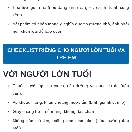
Hoa tươi gọn nhẹ (nếu dâng kính) và giữ vệ sinh, tránh cồng
kềnh.
Vật phẩm cá nhân mang ý nghĩa đức tin (tượng nhỏ, ảnh nhỏ)
nên chọn loại dễ bảo quản.
CHECKLIST RIÊNG CHO NGƯỜI LỚN TUỔI VÀ
TRẺ EM
VỚI NGƯỜI LỚN TUỔI
Thuốc huyết áp, tim mạch, tiểu đường và dụng cụ đo (nếu
cần).
Áo khoác mỏng, khăn choàng, nước ấm (bình giữ nhiệt nhỏ).
Giày chống trơn, dễ mang, không đau chân.
Miếng dán giữ ấm, miếng dán giảm đau (nếu thường đau
mỏi).