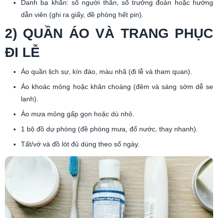
Danh bạ khẩn: số người thân, số trưởng đoàn hoặc hướng
dẫn viên (ghi ra giấy, đề phòng hết pin).
2) QUẦN ÁO VÀ TRANG PHỤC
ĐI LỄ
Áo quần lịch sự, kín đáo, màu nhã (đi lễ và tham quan).
Áo khoác mỏng hoặc khăn choàng (đêm và sáng sớm dễ se
lạnh).
Áo mưa mỏng gấp gọn hoặc dù nhỏ.
1 bộ đồ dự phòng (đề phòng mưa, đổ nước, thay nhanh).
Tất/vớ và đồ lót đủ dùng theo số ngày.