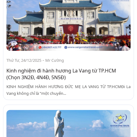
-
Thứ Tư, 24/12/2025
Mr Cường
Kinh nghiệm đi hành hương La Vang từ TP.HCM
(Chọn 3N2Đ, 4N4Đ, 5N5Đ)
KINH NGHIỆM HÀNH HƯƠNG ĐỨC MẸ LA VANG TỪ TP.HCMĐi La
Vang không chỉ là “một chuyến...