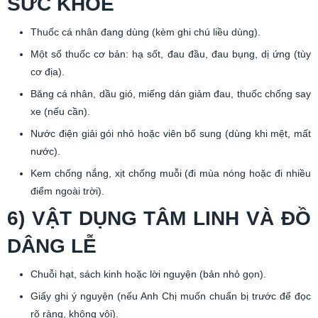
SỨC KHỎE
Thuốc cá nhân đang dùng (kèm ghi chú liều dùng).
Một số thuốc cơ bản: hạ sốt, đau đầu, đau bụng, dị ứng (tùy
cơ địa).
Băng cá nhân, dầu gió, miếng dán giảm đau, thuốc chống say
xe (nếu cần).
Nước điện giải gói nhỏ hoặc viên bổ sung (dùng khi mệt, mất
nước).
Kem chống nắng, xịt chống muỗi (đi mùa nóng hoặc đi nhiều
điểm ngoài trời).
6) VẬT DỤNG TÂM LINH VÀ ĐỒ
DÂNG LỄ
Chuỗi hạt, sách kinh hoặc lời nguyện (bản nhỏ gọn).
Giấy ghi ý nguyện (nếu Anh Chị muốn chuẩn bị trước để đọc
rõ ràng, không vội).