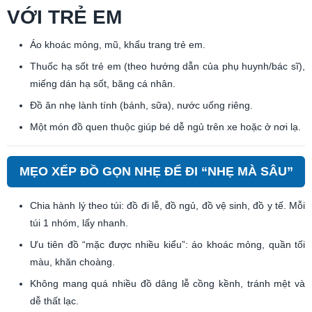
VỚI TRẺ EM
Áo khoác mỏng, mũ, khẩu trang trẻ em.
Thuốc hạ sốt trẻ em (theo hướng dẫn của phụ huynh/bác sĩ),
miếng dán hạ sốt, băng cá nhân.
Đồ ăn nhẹ lành tính (bánh, sữa), nước uống riêng.
Một món đồ quen thuộc giúp bé dễ ngủ trên xe hoặc ở nơi lạ.
MẸO XẾP ĐỒ GỌN NHẸ ĐỂ ĐI “NHẸ MÀ SÂU”
Chia hành lý theo túi: đồ đi lễ, đồ ngủ, đồ vệ sinh, đồ y tế. Mỗi
túi 1 nhóm, lấy nhanh.
Ưu tiên đồ “mặc được nhiều kiểu”: áo khoác mỏng, quần tối
màu, khăn choàng.
Không mang quá nhiều đồ dâng lễ cồng kềnh, tránh mệt và
dễ thất lạc.