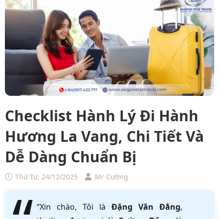
Checklist Hành Lý Đi Hành
Hương La Vang, Chi Tiết Và
Dễ Dàng Chuẩn Bị
Thứ Tư, 24/12/2025
Mr Cường
“Xin chào, Tôi là
Đặng Văn Đẳng
,