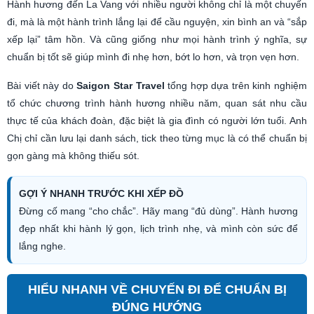
Hành hương đến La Vang với nhiều người không chỉ là một chuyến
đi, mà là một hành trình lắng lại để cầu nguyện, xin bình an và “sắp
xếp lại” tâm hồn. Và cũng giống như mọi hành trình ý nghĩa, sự
chuẩn bị tốt sẽ giúp mình đi nhẹ hơn, bớt lo hơn, và trọn vẹn hơn.
Bài viết này do
Saigon Star Travel
tổng hợp dựa trên kinh nghiệm
tổ chức chương trình hành hương nhiều năm, quan sát nhu cầu
thực tế của khách đoàn, đặc biệt là gia đình có người lớn tuổi. Anh
Chị chỉ cần lưu lại danh sách, tick theo từng mục là có thể chuẩn bị
gọn gàng mà không thiếu sót.
GỢI Ý NHANH TRƯỚC KHI XẾP ĐỒ
Đừng cố mang “cho chắc”. Hãy mang “đủ dùng”. Hành hương
đẹp nhất khi hành lý gọn, lịch trình nhẹ, và mình còn sức để
lắng nghe.
HIỂU NHANH VỀ CHUYẾN ĐI ĐỂ CHUẨN BỊ
ĐÚNG HƯỚNG