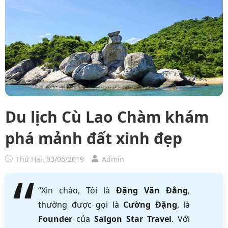
Du lịch Cù Lao Chàm khám
phá mảnh đất xinh đẹp
Thứ Hai, 03/06/2019
Admin
“Xin chào, Tôi là
Đặng Văn Đẳng
,
thường được gọi là
Cường Đặng
, là
Founder
của
Saigon Star Travel
. Với