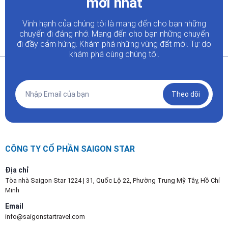
mới nhất
Vinh hạnh của chúng tôi là mang đến cho bạn những
chuyến đi đáng nhớ. Mang đến cho bạn những chuyến
đi đầy
cảm hứng. Khám phá những vùng đất mới. Tự do
khám phá cùng chúng tôi.
Theo dõi
CÔNG TY CỔ PHẦN SAIGON STAR
Địa chỉ
Tòa nhà Saigon Star 1224 | 31, Quốc Lộ 22, Phường Trung Mỹ Tây, Hồ Chí
Minh
Email
info@saigonstartravel.com