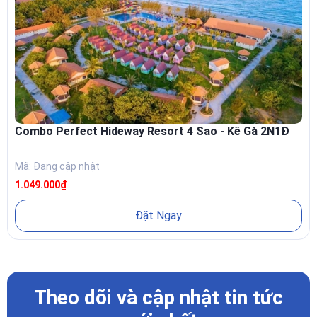
Combo Perfect Hideway Resort 4 Sao - Kê Gà 2N1Đ
Mã: Đang cập nhật
1.049.000₫
Đặt Ngay
Theo dõi và cập nhật tin tức