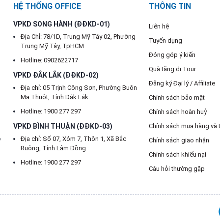
HỆ THỐNG OFFICE
THÔNG TIN
VPKD SONG HÀNH (ĐĐKD-01)
Liên hệ
Địa Chỉ: 78/1D, Trung Mỹ Tây 02, Phường
Tuyển dụng
Trung Mỹ Tây, TpHCM
Đóng góp ý kiến
Hotline: 0902622717
Quà tặng đi Tour
VPKD ĐẮK LẮK (ĐĐKD-02)
Đăng ký Đại lý / Affiliate
Địa chỉ: 05 Trịnh Công Sơn, Phường Buôn
Ma Thuột, Tỉnh Đắk Lắk
Chính sách bảo mật
Hotline: 1900 277 297
Chính sách hoàn huỷ
VPKD BÌNH THUẬN (ĐĐKD-03)
Chính sách mua hàng và 
Địa chỉ: Số 07, Xóm 7, Thôn 1, Xã Bắc
y
Chính sách giao nhận
Ruộng, Tỉnh Lâm Đồng
Chính sách khiếu nại
Hotline: 1900 277 297
Câu hỏi thường gặp