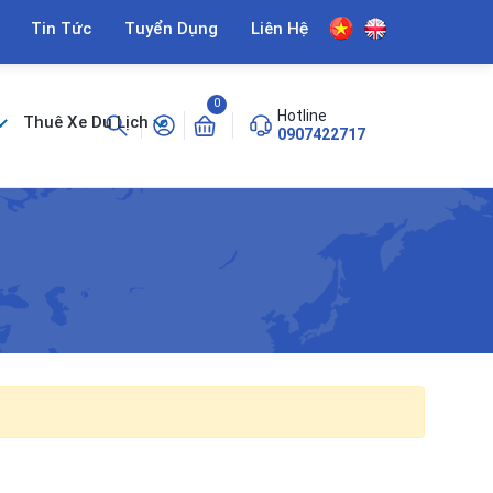
Tin Tức
Tuyển Dụng
Liên Hệ
0
Hotline
Thuê Xe Du Lịch
0907422717