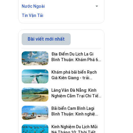
Nước Ngoài
Tin Vận Tải
Bài viết mới nhất
Địa Điểm Du Lịch La Gi
Bình Thuận: Khám Phá 6
Điểm Đến Đáng Ghé 2026
Khám phá bãi biển Rạch
Giá Kiên Giang - trải
nghiệm biển hấp dẫn
Làng Vân Đà Nẵng: Kinh
Nghiệm Cắm Trại Chi Tiết
Từ A–Z
Bãi biển Cam Bình Lagi
Bình Thuận: Kinh nghiệm
đi chơi, ăn hải sản, điểm
gần
Kinh Nghiệm Du Lịch Mũi
Né Tháng 10: Thời Tiết &