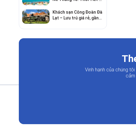
Chơi Gì?
Khách sạn Công Đoàn Đà
Lạt – Lưu trú giá rẻ, gần
chợ và hồ Xuân Hương
The
Vinh hạnh của chúng tô
cảm 