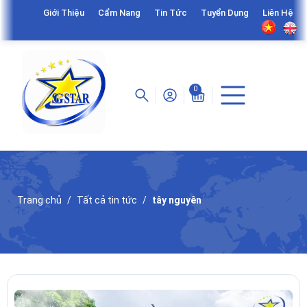
Giới Thiệu
Cẩm Nang
Tin Tức
Tuyển Dụng
Liên Hệ
0
Trang chủ
Tất cả tin tức
tây nguyên