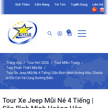
Giới Thiệu
Cẩm Nang
Tin Tức
Tuyển Dụng
Liên Hệ
0
Trang chủ
Tour Hot 2026
Tour Miền Trung
Tour Phan Thiết Mũi Né
Tour Xe Jeep Mũi Né 4 Tiếng | Săn Bình Minh Hoàng Hôn, Check-
in Đồi Cát Và Cung Đường Biển
Tour Xe Jeep Mũi Né 4 Tiếng |