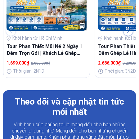
Khởi hành từ: Hồ Chí Minh
Khởi hành từ: Hồ 
Tour Phan Thiết Mũi Né 2 Ngày 1
Tour Phan Thiết 
Đêm Trọn Gói | Khách Lẻ Ghép
Đêm Ghép Lẻ Hàn
Đoàn - Khởi Hành Hàng Ngày Từ
Gói Giá Rẻ - Khở
1.699.000₫
2.686.000₫
2.000.000₫
3.200.00
TpHCM
Thời gian: 2N1Đ
Thời gian: 3N2Đ
Theo dõi và cập nhật tin tức
mới nhất
Vinh hạnh của chúng tôi là mang đến cho bạn những
chuyến đi đáng nhớ. Mang đến cho bạn những chuyến
đi đầy
cảm hứng. Khám phá những vùng đất mới. Tự do