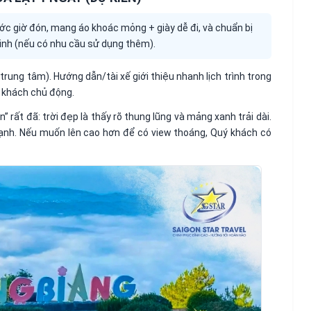
c giờ đón, mang áo khoác mỏng + giày dễ đi, và chuẩn bị
inh (nếu có nhu cầu sử dụng thêm).
rung tâm). Hướng dẫn/tài xế giới thiệu nhanh lịch trình trong
ý khách chủ động.
” rất đã: trời đẹp là thấy rõ thung lũng và mảng xanh trải dài.
 lạnh. Nếu muốn lên cao hơn để có view thoáng, Quý khách có