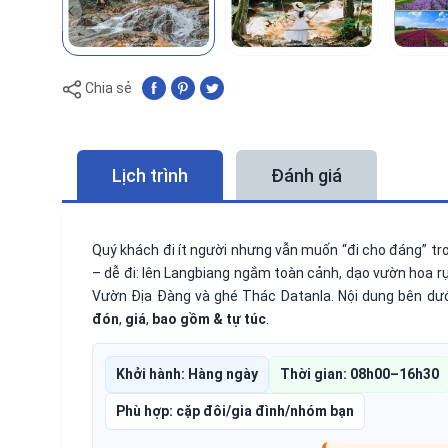
Chia sẻ
Lịch trình
Đánh giá
Quý khách đi ít người nhưng vẫn muốn “đi cho đáng” t
– dễ đi: lên Langbiang ngắm toàn cảnh, dạo vườn hoa r
Vườn Địa Đàng và ghé Thác Datanla. Nội dung bên dướ
đón
,
giá
,
bao gồm & tự túc
.
Khởi hành: Hàng ngày
Thời gian: 08h00–16h30
Phù hợp: cặp đôi/gia đình/nhóm bạn