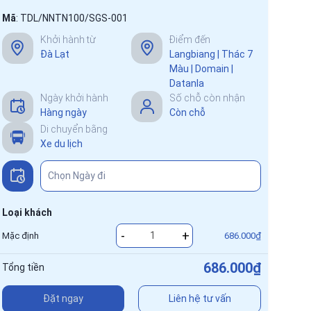
Mã
:
TDL/NNTN100/SGS-001
Khởi hành từ
Điểm đến
Đà Lạt
Langbiang | Thác 7
Màu | Domain |
Datanla
Ngày khởi hành
Số chỗ còn nhận
Hàng ngày
Còn chỗ
Di chuyển bằng
Xe du lịch
Loại khách
-
+
Mặc định
686.000₫
686.000₫
Tổng tiền
Đặt ngay
Liên hệ tư vấn