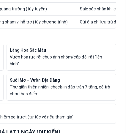
quảng trường (tùy tuyến)
Sale xác nhận khi chốt lịch
ng phạm vi hỗ trợ (tùy chương trình)
Gửi địa chỉ lưu trú để đối ch
Làng Hoa Sắc Màu
Vườn hoa rực rỡ, chụp ảnh nhóm/cặp đôi rất “lên
hình”.
Suối Mơ – Vườn Địa Đàng
Thư giãn thiên nhiên, check-in đập tràn 7 tầng, có trò
chơi theo điểm.
hiệm xe trượt (tự túc vé nếu tham gia).
À LẠT 1 NGÀY (DỰ KIẾN)