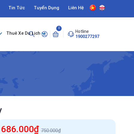
Tin Tức
Tuyển Dụng
Liên Hệ
0
Hotline
Thuê Xe Du Lịch
1900277297
y
686.000₫
750.000₫