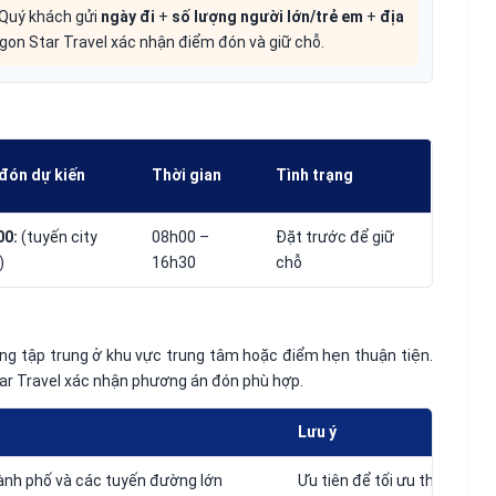
Quý khách gửi
ngày đi
+
số lượng người lớn/trẻ em
+
địa
gon Star Travel xác nhận điểm đón và giữ chỗ.
đón dự kiến
Thời gian
Tình trạng
00:
(tuyến city
08h00 –
Đặt trước để giữ
)
16h30
chỗ
ờng tập trung ở khu vực trung tâm hoặc điểm hẹn thuận tiện.
Star Travel xác nhận phương án đón phù hợp.
Lưu ý
ành phố và các tuyến đường lớn
Ưu tiên để tối ưu thời gian 