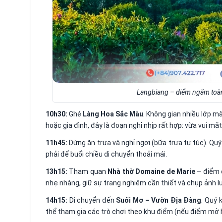
Langbiang – điểm ngắm toàn 
10h30:
Ghé
Làng Hoa Sắc Màu
. Không gian nhiều lớp m
hoặc gia đình, đây là đoạn nghỉ nhịp rất hợp: vừa vui mắ
11h45:
Dừng ăn trưa và nghỉ ngơi (bữa trưa tự túc). Qu
phải để buổi chiều di chuyển thoải mái.
13h15:
Tham quan
Nhà thờ Domaine de Marie
– điểm 
nhẹ nhàng, giữ sự trang nghiêm cần thiết và chụp ảnh l
14h15:
Di chuyển đến
Suối Mơ – Vườn Địa Đàng
. Quý 
thể tham gia các trò chơi theo khu điểm (nếu điểm mở 