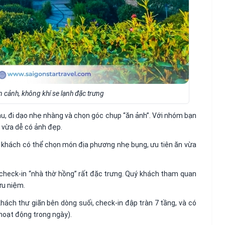
cảnh, không khí se lạnh đặc trưng
àu, đi dạo nhẹ nhàng và chọn góc chụp “ăn ảnh”. Với nhóm bạn
t vừa dễ có ảnh đẹp.
ý khách có thể chọn món địa phương nhẹ bụng, ưu tiên ăn vừa
check-in “nhà thờ hồng” rất đặc trưng. Quý khách tham quan
ưu niệm.
khách thư giãn bên dòng suối, check-in đập tràn 7 tầng, và có
hoạt động trong ngày).