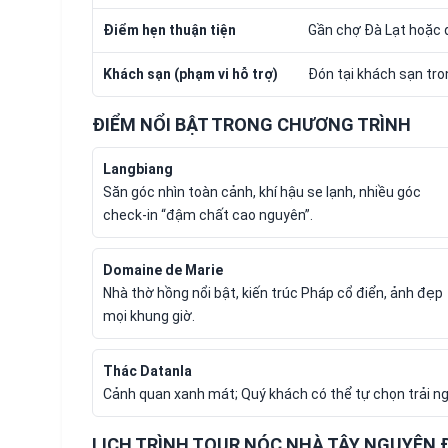
Điểm hẹn thuận tiện
Gần chợ Đà Lạt hoặc 
Khách sạn (phạm vi hỗ trợ)
Đón tại khách sạn tro
ĐIỂM NỔI BẬT TRONG CHƯƠNG TRÌNH
Langbiang
Săn góc nhìn toàn cảnh, khí hậu se lạnh, nhiều góc
check-in “đậm chất cao nguyên”.
Domaine de Marie
Nhà thờ hồng nổi bật, kiến trúc Pháp cổ điển, ảnh đẹp
mọi khung giờ.
Thác Datanla
Cảnh quan xanh mát; Quý khách có thể tự chọn trải ng
LỊCH TRÌNH TOUR NÓC NHÀ TÂY NGUYÊN Đ