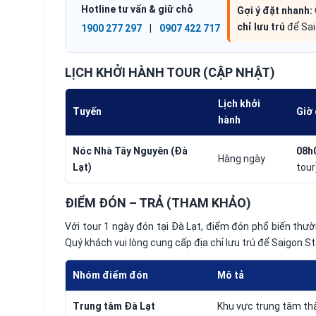
Hotline tư vấn & giữ chỗ
Gợi ý đặt nhanh:
chỉ lưu trú
để Sai
1900 277 297
|
0907 422 717
LỊCH KHỞI HÀNH TOUR (CẬP NHẬT)
Lịch khởi
Tuyến
Giờ 
hành
Nóc Nhà Tây Nguyên (Đà
08h
Hàng ngày
Lạt)
tour
ĐIỂM ĐÓN – TRẢ (THAM KHẢO)
Với tour 1 ngày đón tại Đà Lạt, điểm đón phổ biến thư
Quý khách vui lòng cung cấp địa chỉ lưu trú để Saigon 
Nhóm điểm đón
Mô tả
Trung tâm Đà Lạt
Khu vực trung tâm th