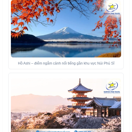
Hồ Ashi – điểm ngắm cảnh nổi tiếng gần khu vực Núi Phú Sĩ