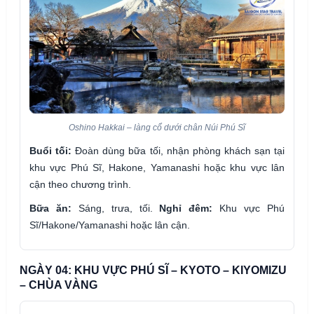
Oshino Hakkai – làng cổ dưới chân Núi Phú Sĩ
Buổi tối:
Đoàn dùng bữa tối, nhận phòng khách sạn tại
khu vực Phú Sĩ, Hakone, Yamanashi hoặc khu vực lân
cận theo chương trình.
Bữa ăn:
Sáng, trưa, tối.
Nghỉ đêm:
Khu vực Phú
Sĩ/Hakone/Yamanashi hoặc lân cận.
NGÀY 04: KHU VỰC PHÚ SĨ – KYOTO – KIYOMIZU
– CHÙA VÀNG