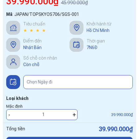
39.990.000₫
45.990.000₫
Mã
:
JAPAN/TOPSKYOS706/SGS-001
Tiêu chuẩn
Khởi hành từ
★ ★ ★ ★
Hồ Chí Minh
Điểm đến
Thời gian
Nhật Bản
7N6Đ
Số chỗ còn nhận
Còn chỗ
Loại khách
Mặc định
-
+
39.990.000₫
39.990.000₫
Tổng tiền