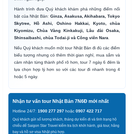
Hành trình đưa Quý khách khám phá những điểm nổi
bật của Nhật Bản:
Ginza, Asakusa, Akihabara, Tokyo
Skytree, Hồ Ashi, Oshino Hakkai, Kyoto, chùa
Kiyomizu, Chùa Vàng Kinkakuji, Lâu đài Osaka,
Shinsaibashi, chùa Todai-ji và Công viên Nara
.
Nếu Quý khách muốn một tour Nhật Bản đi đủ các điểm
biểu tượng nhưng có thêm thời gian nghỉ, mua sắm và
cảm nhận từng thành phố rõ hơn, tour 7 ngày 6 đêm là
lựa chọn hợp lý hơn so với các tour đi nhanh trong 4
hoặc 5 ngày.
Nhận tư vấn tour Nhật Bản 7N6Đ mới nhất
Hotline 24/7:
1900 277 297
hoặc
0907 422 717
Quý khách gửi số lượng khách, tháng dự kiến đi và tình trạng hộ
chiếu để Saigon Star Travel kiểm tra lịch khởi hành, giá tour, hãng
bay và hồ sơ visa Nhật phù hợp.