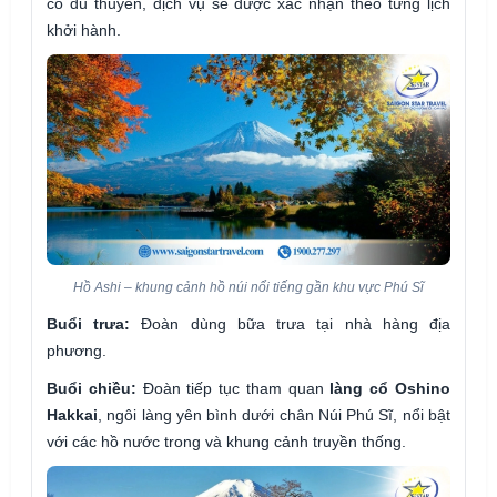
có du thuyền, dịch vụ sẽ được xác nhận theo từng lịch
khởi hành.
Hồ Ashi – khung cảnh hồ núi nổi tiếng gần khu vực Phú Sĩ
Buổi trưa:
Đoàn dùng bữa trưa tại nhà hàng địa
phương.
Buổi chiều:
Đoàn tiếp tục tham quan
làng cổ Oshino
Hakkai
, ngôi làng yên bình dưới chân Núi Phú Sĩ, nổi bật
với các hồ nước trong và khung cảnh truyền thống.