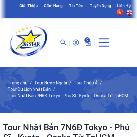
Giới Thiệu
Cẩm Nang
Tin Tức
Tuyển Dụng
Liên Hệ
0
Trang chủ
Tour Nước Ngoài
Tour Châu Á
Tour Du Lịch Nhật Bản
Tour Nhật Bản 7N6Đ Tokyo - Phú Sĩ - Kyoto - Osaka Từ TpHCM
Tour Nhật Bản 7N6Đ Tokyo - Phú