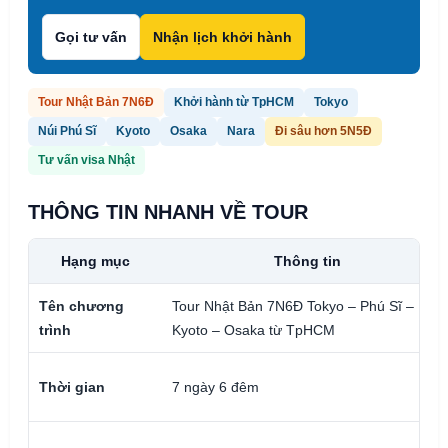
Gọi tư vấn
Nhận lịch khởi hành
Tour Nhật Bản 7N6Đ
Khởi hành từ TpHCM
Tokyo
Núi Phú Sĩ
Kyoto
Osaka
Nara
Đi sâu hơn 5N5Đ
Tư vấn visa Nhật
THÔNG TIN NHANH VỀ TOUR
Hạng mục
Thông tin
Tên chương
Tour Nhật Bản 7N6Đ Tokyo – Phú Sĩ –
trình
Kyoto – Osaka từ TpHCM
Thời gian
7 ngày 6 đêm