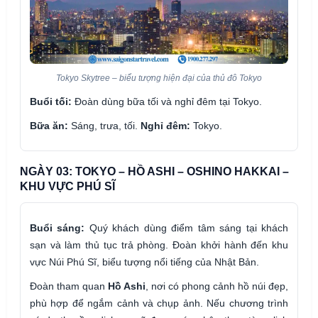
Tokyo Skytree – biểu tượng hiện đại của thủ đô Tokyo
Buổi tối:
Đoàn dùng bữa tối và nghỉ đêm tại Tokyo.
Bữa ăn:
Sáng, trưa, tối.
Nghỉ đêm:
Tokyo.
NGÀY 03: TOKYO – HỒ ASHI – OSHINO HAKKAI –
KHU VỰC PHÚ SĨ
Buổi sáng:
Quý khách dùng điểm tâm sáng tại khách
sạn và làm thủ tục trả phòng. Đoàn khởi hành đến khu
vực Núi Phú Sĩ, biểu tượng nổi tiếng của Nhật Bản.
Đoàn tham quan
Hồ Ashi
, nơi có phong cảnh hồ núi đẹp,
phù hợp để ngắm cảnh và chụp ảnh. Nếu chương trình