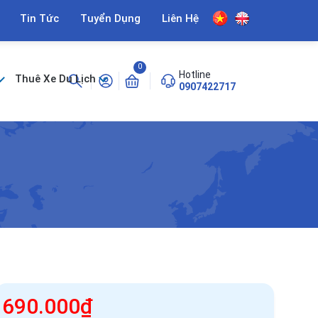
Tin Tức
Tuyển Dụng
Liên Hệ
0
Hotline
Thuê Xe Du Lịch
0907422717
690.000₫