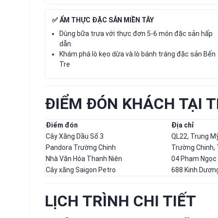
✅ ẨM THỰC ĐẶC SẢN MIỀN TÂY
Dùng bữa trưa với thực đơn 5-6 món đặc sản hấp
dẫn.
Khám phá lò kẹo dừa và lò bánh tráng đặc sản Bến
Tre
ĐIỂM ĐÓN KHÁCH TẠI 
Điểm đón
Địa chỉ
Cây Xăng Dầu Số 3
QL22, Trung Mỹ
Pandora Trường Chinh
Trường Chinh,
Nhà Văn Hóa Thanh Niên
04 Phạm Ngọc 
Cây xăng Saigon Petro
688 Kinh Dươn
LỊCH TRÌNH CHI TIẾT