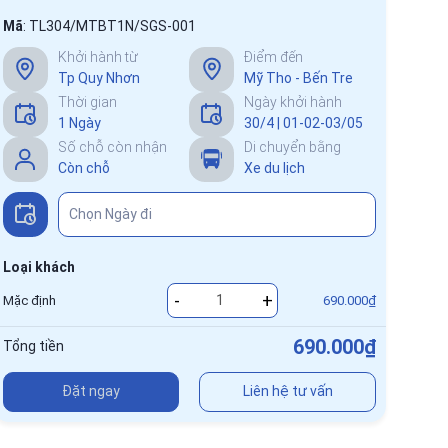
Mã
:
TL304/MTBT1N/SGS-001
Khởi hành từ
Điểm đến
Tp Quy Nhơn
Mỹ Tho - Bến Tre
Thời gian
Ngày khởi hành
1 Ngày
30/4 | 01-02-03/05
Số chỗ còn nhận
Di chuyển bằng
Còn chỗ
Xe du lịch
Loại khách
-
+
Mặc định
690.000₫
690.000₫
Tổng tiền
Đặt ngay
Liên hệ tư vấn