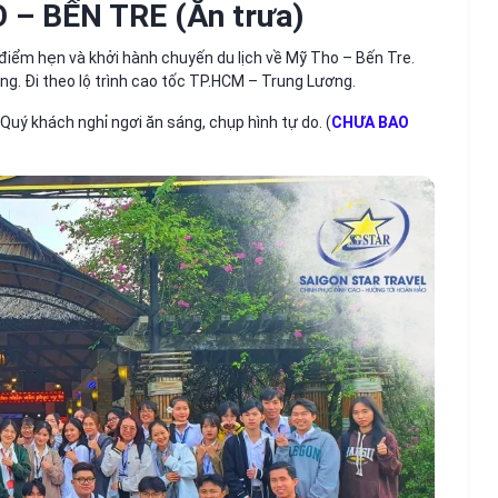
– BẾN TRE (Ăn trưa)
 điểm hẹn và khởi hành chuyến du lịch về Mỹ Tho – Bến Tre.
. Đi theo lộ trình cao tốc TP.HCM – Trung Lương.
Quý khách nghỉ ngơi ăn sáng, chụp hình tự do. (
CHƯA BAO