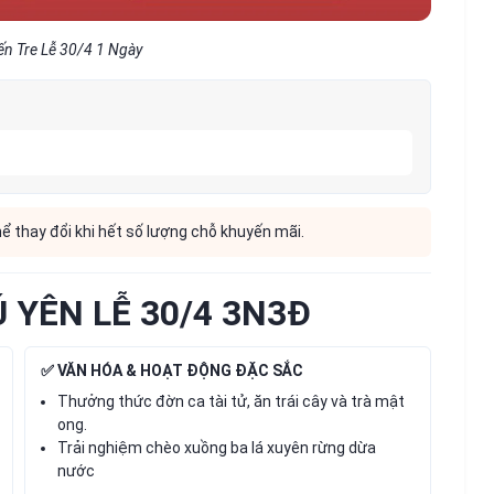
ến Tre Lễ 30/4 1 Ngày
hể thay đổi khi hết số lượng chỗ khuyến mãi.
 YÊN LỄ 30/4 3N3Đ
✅ VĂN HÓA & HOẠT ĐỘNG ĐẶC SẮC
Thưởng thức đờn ca tài tử, ăn trái cây và trà mật
ong.
Trải nghiệm chèo xuồng ba lá xuyên rừng dừa
nước