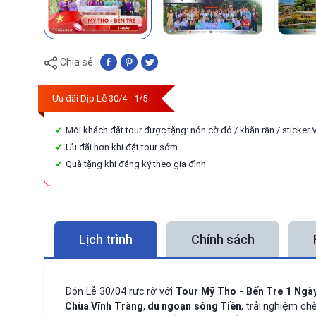
Chia sẻ
Ưu đãi Dịp Lễ 30/4 - 1/5
Mỗi khách đặt tour được tặng: nón cờ đỏ / khăn rằn / sticker 
Ưu đãi hơn khi đặt tour sớm
Quà tặng khi đăng ký theo gia đình
Lịch trình
Chính sách
Đón Lễ 30/04 rực rỡ với
Tour Mỹ Tho - Bến Tre 1 Ngà
Chùa Vĩnh Tràng
,
du ngoạn sông Tiền
, trải nghiệm ch