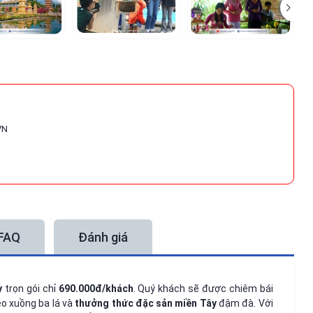
VN
FAQ
Đánh giá
y
trọn gói chỉ
690.000đ/khách
. Quý khách sẽ được chiêm bái
èo xuồng ba lá và
thưởng thức đặc sản miền Tây
đậm đà. Với