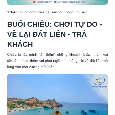
11h45:
Dùng cơm trưa hải sản, nghỉ ngơi hồi sức.
BUỔI CHIỀU: CHƠI TỰ DO -
VỀ LẠI ĐẤT LIỀN - TRẢ
KHÁCH
Chiều là lúc mình “ăn thêm” những khoảnh khắc: thêm vài
tấm ảnh đẹp, thêm vài phút ngồi nhìn sóng, rồi về đất liền mà
lòng vẫn còn vương mùi biển.