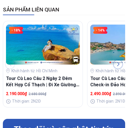
SẢN PHẨM LIÊN QUAN
- 18%
- 14%
Khởi hành từ: Hồ Chí Minh
Khởi hành từ: Hồ 
Tour Cù Lao Câu 2 Ngày 2 Đêm
Tour Cù Lao Câu 
Kết Hợp Cổ Thạch | Đi Xe Giường
Check-in Đảo Hoa
Nằm
Xanh, Ngắm San 
2.190.000₫
2.490.000₫
2.680.000₫
2.890.00
Thời gian: 2N2Đ
Thời gian: 2N1Đ