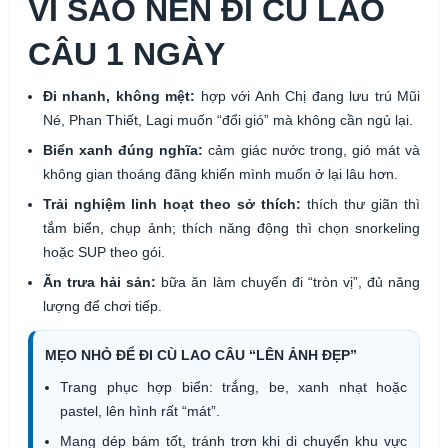
VÌ SAO NÊN ĐI CÙ LAO
CÂU 1 NGÀY
Đi nhanh, không mệt:
hợp với Anh Chị đang lưu trú Mũi
Né, Phan Thiết, Lagi muốn “đổi gió” mà không cần ngủ lại.
Biển xanh đúng nghĩa:
cảm giác nước trong, gió mát và
không gian thoáng đãng khiến mình muốn ở lại lâu hơn.
Trải nghiệm linh hoạt theo sở thích:
thích thư giãn thì
tắm biển, chụp ảnh; thích năng động thì chọn snorkeling
hoặc SUP theo gói.
Ăn trưa hải sản:
bữa ăn làm chuyến đi “tròn vị”, đủ năng
lượng để chơi tiếp.
MẸO NHỎ ĐỂ ĐI CÙ LAO CÂU “LÊN ẢNH ĐẸP”
Trang phục hợp biển: trắng, be, xanh nhạt hoặc
pastel, lên hình rất “mát”.
Mang dép bám tốt, tránh trơn khi di chuyển khu vực