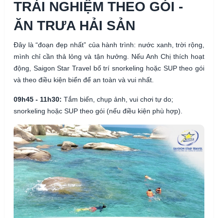
TRẢI NGHIỆM THEO GÓI -
ĂN TRƯA HẢI SẢN
Đây là “đoạn đẹp nhất” của hành trình: nước xanh, trời rộng,
mình chỉ cần thả lỏng và tận hưởng. Nếu Anh Chị thích hoạt
động, Saigon Star Travel bố trí snorkeling hoặc SUP theo gói
và theo điều kiện biển để an toàn và vui nhất.
09h45 - 11h30:
Tắm biển, chụp ảnh, vui chơi tự do;
snorkeling hoặc SUP theo gói (nếu điều kiện phù hợp).