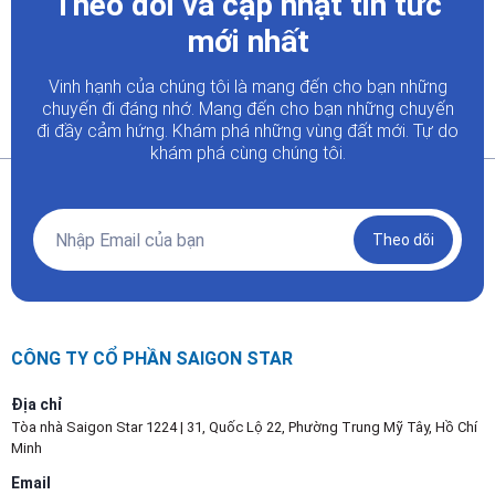
Theo dõi và cập nhật tin tức
mới nhất
Vinh hạnh của chúng tôi là mang đến cho bạn những
chuyến đi đáng nhớ. Mang đến cho bạn những chuyến
đi đầy
cảm hứng. Khám phá những vùng đất mới. Tự do
khám phá cùng chúng tôi.
Theo dõi
CÔNG TY CỔ PHẦN SAIGON STAR
Địa chỉ
Tòa nhà Saigon Star 1224 | 31, Quốc Lộ 22, Phường Trung Mỹ Tây, Hồ Chí
Minh
Email