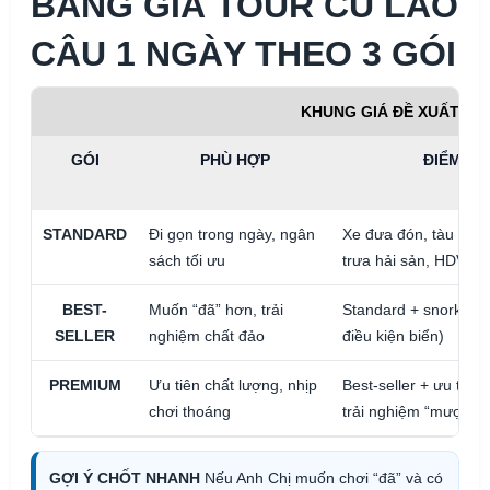
BẢNG GIÁ TOUR CÙ LAO
CÂU 1 NGÀY THEO 3 GÓI
KHUNG GIÁ ĐỀ XUẤT (ĐÓ
GÓI
PHÙ HỢP
ĐIỂM NỔ
STANDARD
Đi gọn trong ngày, ngân
Xe đưa đón, tàu ra đ
sách tối ưu
trưa hải sản, HDV
BEST-
Muốn “đã” hơn, trải
Standard + snorkelin
SELLER
nghiệm chất đảo
điều kiện biển)
PREMIUM
Ưu tiên chất lượng, nhịp
Best-seller + ưu tiên
chơi thoáng
trải nghiệm “mượt”
GỢI Ý CHỐT NHANH
Nếu Anh Chị muốn chơi “đã” và có