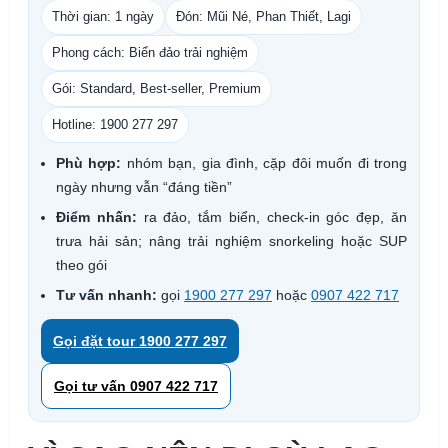
Thời gian: 1 ngày
Đón: Mũi Né, Phan Thiết, Lagi
Phong cách: Biển đảo trải nghiệm
Gói: Standard, Best-seller, Premium
Hotline: 1900 277 297
Phù hợp:
nhóm bạn, gia đình, cặp đôi muốn đi trong
ngày nhưng vẫn “đáng tiền”
Điểm nhấn:
ra đảo, tắm biển, check-in góc đẹp, ăn
trưa hải sản; nâng trải nghiệm snorkeling hoặc SUP
theo gói
Tư vấn nhanh:
gọi
1900 277 297
hoặc
0907 422 717
Gọi đặt tour 1900 277 297
Gọi tư vấn 0907 422 717