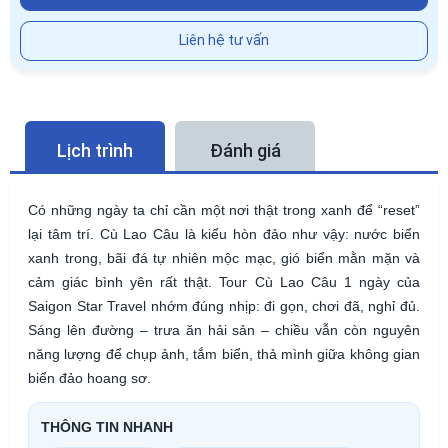
Liên hệ tư vấn
Lịch trình
Đánh giá
Có những ngày ta chỉ cần một nơi thật trong xanh để “reset”
lại tâm trí. Cù Lao Câu là kiểu hòn đảo như vậy: nước biển
xanh trong, bãi đá tự nhiên mộc mạc, gió biển mằn mặn và
cảm giác bình yên rất thật. Tour Cù Lao Câu 1 ngày của
Saigon Star Travel nhớm đúng nhịp: đi gọn, chơi đã, nghỉ đủ.
Sáng lên đường – trưa ăn hải sản – chiều vẫn còn nguyên
năng lượng để chụp ảnh, tắm biển, thả mình giữa không gian
biển đảo hoang sơ.
THÔNG TIN NHANH