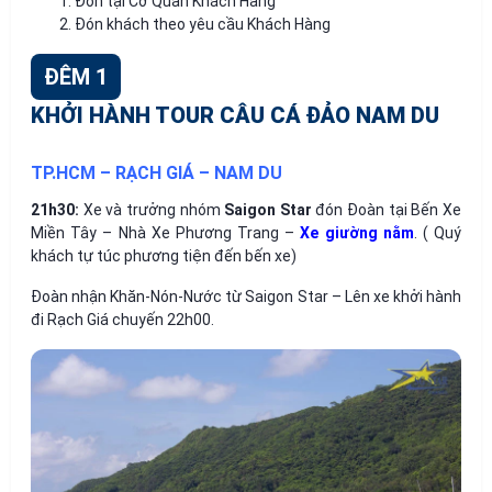
Đón tại Cơ Quan Khách Hàng
Đón khách theo yêu cầu Khách Hàng
ĐÊM 1
KHỞI HÀNH TOUR CÂU CÁ ĐẢO NAM DU
TP.HCM – RẠCH GIÁ – NAM DU
21
h
3
0:
Xe và trưởng nhóm
Saigon Star
đón Đoàn tại Bến Xe
Miền Tây – Nhà Xe Phương Trang –
Xe giường nằm
. ( Quý
khách tự túc phương tiện đến bến xe)
Đoàn nhận Khăn-Nón-Nước từ Saigon Star – Lên xe khởi hành
đi Rạch Giá chuyến 22h00.