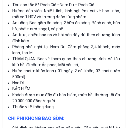
Tàu cao tốc 5* Rạch Giá –Nam Du – Rạch Giá.
Hướng dẫn viên: Nhiệt tình, kinh nghiệm, vui vẻ hoạt náo,
mỗi xe 1 HDV và trưởng đoàn từng nhóm.
Ăn uống: Bao gồm ăn sáng: 2 bữa ăn sáng: Bánh canh, bún
bò, phở + nước ngọt, cà phê.
Ăn trưa, chiều bao no và hải sản đầy đủ theo chương trình
đính kèm.
Phòng nhà nghỉ tại Nam Du. Gồm phòng 3,4 khách, máy
lạnh, toa let.
THAM QUAN: Bao vé tham quan theo chương trình: Vé tàu
khứ hồi đi câu + Áo phao, Mồi câu cá,
Nước chai + khăn lạnh ( 01 ngày: 2 cái khăn, 02 chai nước
500ml).
Nón DL.
BẢO HIỂM:
Khách được mua đầy đủ bảo hiểm, mức bồi thường tối đa
20.000.000 đồng/người.
Thuốc y tế thông dụng.
CHI PHÍ KHÔNG BAO GỒM:
Giá dịch vụ không bao gồm cần câu, Cần câu quý KH tự