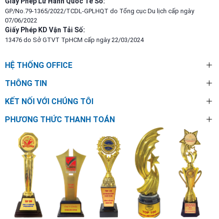
Giấy Phép Lữ Hành Quốc Tế Số:
GP/No.79-1365/2022/TCDL-GPLHQT do Tổng cục Du lịch cấp ngày
07/06/2022
Giấy Phép KD Vận Tải Số:
13476 do Sở GTVT TpHCM cấp ngày 22/03/2024
HỆ THỐNG OFFICE
THÔNG TIN
KẾT NỐI VỚI CHÚNG TÔI
PHƯƠNG THỨC THANH TOÁN