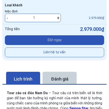
Loại khách
Mặc định
-
+
2.979.000₫
2.979.000₫
Tổng tiền
Đặt ngay
Liên hệ tư vấn
Lịch trình
Đánh giá
Tour câu cá đảo Nam Du
– Tour câu cá trên biển sẽ là thời
gian để bạn tận hưỡng kỳ nghỉ mát của mình thật lý tưởng,
cùng chiếc cano của mình phóng ra giữa biển với những dòng
nước mát lênh đênh chập chừng.. Cùng
Saigon Star
tìm hiểu