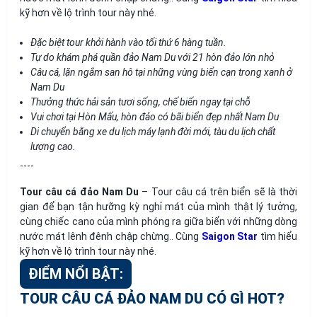
kỹ hơn về lộ trình tour này nhé.
Đặc biệt tour khởi hành vào tối thứ 6 hàng tuần.
Tự do khám phá quần đảo Nam Du với 21 hòn đảo lớn nhỏ
Câu cá, lặn ngắm san hô tại những vùng biển cạn trong xanh ở
Nam Du
Thưởng thức hải sản tươi sống, chế biến ngay tại chỗ
Vui chơi tại Hòn Mấu, hòn đảo có bãi biển đẹp nhất Nam Du
Di chuyển bằng xe du lịch máy lạnh đời mới, tàu du lịch chất
lượng cao.
----
Tour câu cá đảo Nam Du
– Tour câu cá trên biển sẽ là thời
gian để bạn tận hưỡng kỳ nghỉ mát của mình thật lý tưởng,
cùng chiếc cano của mình phóng ra giữa biển với những dòng
nước mát lênh đênh chập chừng.. Cùng
Saigon Star
tìm hiểu
kỹ hơn về lộ trình tour này nhé.
ĐIỂM NỔI BẬT:
TOUR CÂU CÁ ĐẢO NAM DU CÓ GÌ HOT?