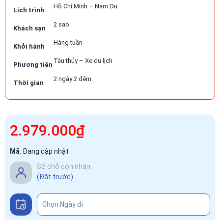
Hồ Chí Minh – Nam Du
Lịch trình
2 sao
Khách sạn
Hàng tuần
Khởi hành
Tàu thủy – Xe du lịch
Phương tiện
2 ngày 2 đêm
Thời gian
2.979.000₫
Mã
:
Đang cập nhật
Số chỗ còn nhận
(Đặt trước)