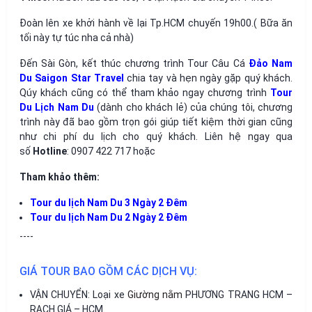
Đoàn lên xe khởi hành về lại Tp.HCM chuyến 19h00.( Bữa ăn
tối này tự túc nha cả nhà)
Đến Sài Gòn, kết thúc chương trình Tour Câu Cá
Đảo Nam
Du
Saigon Star Travel
chia tay và hẹn ngày gặp quý khách.
Qúy khách cũng có thể tham khảo ngay chương trình
Tour
Du Lịch Nam Du
(dành cho khách lẻ) của chúng tôi, chương
trình này đã bao gồm trọn gói giúp tiết kiệm thời gian cũng
như chi phí du lịch cho quý khách. Liên hệ ngay qua
số
Hotline
: 0907 422 717 hoặc
Tham khảo thêm:
Tour du lịch Nam Du 3 Ngày 2 Đêm
Tour du lịch Nam Du 2 Ngày 2 Đêm
----
GIÁ TOUR BAO GỒM CÁC DỊCH VỤ:
VẬN CHUYỂN: Loại xe
Giường nằm
PHƯƠNG TRANG HCM –
RẠCH GIÁ – HCM.