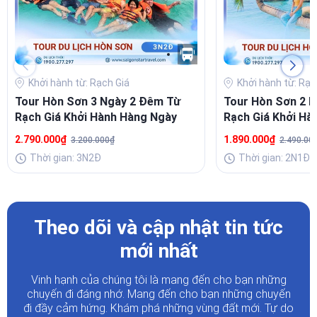
Khởi hành từ: Rạch Giá
Khởi hành từ: Rạc
Tour Hòn Sơn 3 Ngày 2 Đêm Từ
Tour Hòn Sơn 2 
Rạch Giá Khởi Hành Hàng Ngày
Rạch Giá Khởi Hà
2.790.000₫
1.890.000₫
3.200.000₫
2.490.00
Thời gian: 3N2Đ
Thời gian: 2N1Đ
Theo dõi và cập nhật tin tức
mới nhất
Vinh hạnh của chúng tôi là mang đến cho bạn những
chuyến đi đáng nhớ. Mang đến cho bạn những chuyến
đi đầy
cảm hứng. Khám phá những vùng đất mới. Tự do