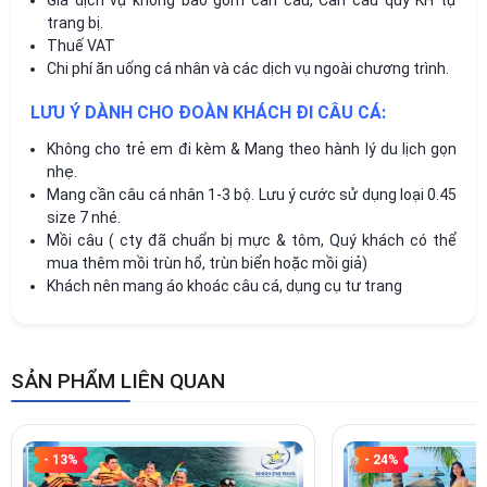
trang bị.
Thuế VAT
Chi phí ăn uống cá nhân và các dịch vụ ngoài chương trình.
LƯU Ý DÀNH CHO ĐOÀN KHÁCH ĐI CÂU CÁ:
Không cho trẻ em đi kèm & Mang theo hành lý du lịch gọn
nhẹ.
Mang cần câu cá nhân 1-3 bộ. Lưu ý cước sử dụng loại 0.45
size 7 nhé.
Mồi câu ( cty đã chuẩn bị mực & tôm, Quý khách có thể
mua thêm mồi trùn hổ, trùn biển hoặc mồi giả)
Khách nên mang áo khoác câu cá, dụng cụ tư trang
SẢN PHẨM LIÊN QUAN
- 13%
- 24%