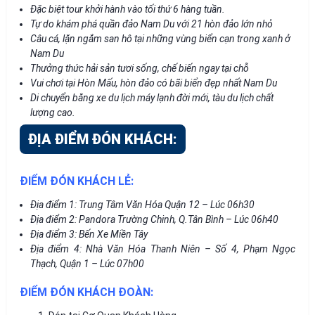
Đặc biệt tour khởi hành vào tối thứ 6 hàng tuần.
Tự do khám phá quần đảo Nam Du với 21 hòn đảo lớn nhỏ
Câu cá, lặn ngắm san hô tại những vùng biển cạn trong xanh ở
Nam Du
Thưởng thức hải sản tươi sống, chế biến ngay tại chỗ
Vui chơi tại Hòn Mấu, hòn đảo có bãi biển đẹp nhất Nam Du
Di chuyển bằng xe du lịch máy lạnh đời mới, tàu du lịch chất
lượng cao.
ĐỊA ĐIỂM ĐÓN KHÁCH:
ĐIỂM ĐÓN KHÁCH LẺ:
Địa điểm 1: Trung Tâm Văn Hóa Quận 12 – Lúc 06h30
Địa điểm 2: Pandora Trường Chinh, Q.Tân Bình – Lúc 06h40
Địa điểm 3: Bến Xe Miền Tây
Địa điểm 4: Nhà Văn Hóa Thanh Niên – Số 4, Phạm Ngọc
Thạch, Quận 1 – Lúc 07h00
ĐIỂM ĐÓN KHÁCH ĐOÀN: