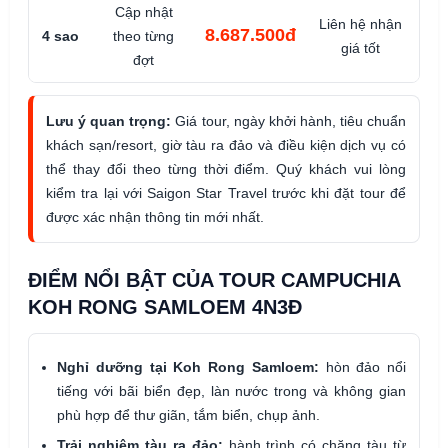
Cập nhật
Liên hệ nhận
50
8.687.500đ
4 sao
theo từng
giá tốt
đợt
Lưu ý quan trọng:
Giá tour, ngày khởi hành, tiêu chuẩn
khách sạn/resort, giờ tàu ra đảo và điều kiện dịch vụ có
thể thay đổi theo từng thời điểm. Quý khách vui lòng
kiểm tra lại với Saigon Star Travel trước khi đặt tour để
được xác nhận thông tin mới nhất.
ĐIỂM NỔI BẬT CỦA TOUR CAMPUCHIA
KOH RONG SAMLOEM 4N3Đ
Nghỉ dưỡng tại Koh Rong Samloem:
hòn đảo nổi
tiếng với bãi biển đẹp, làn nước trong và không gian
phù hợp để thư giãn, tắm biển, chụp ảnh.
Trải nghiệm tàu ra đảo:
hành trình có chặng tàu từ