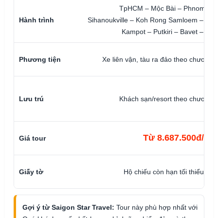
TpHCM – Mộc Bài – Phnom Pe
Hành trình
Sihanoukville – Koh Rong Samloem – Bok
Kampot – Putkiri – Bavet – T
Phương tiện
Xe liên vận, tàu ra đảo theo chương t
Lưu trú
Khách sạn/resort theo chương t
Từ 8.687.500đ/kh
Giá tour
Giấy tờ
Hộ chiếu còn hạn tối thiểu 6 t
Gợi ý từ Saigon Star Travel:
Tour này phù hợp nhất với