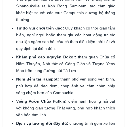
Sihanoukville ra Koh Rong Samloem, tạo cảm giác
khác biệt so với các tour Campuchia đường bộ thông
thường.
Tự do vui chơi trên đảo:
Quý khách có thời gian tắm
biển, nghỉ ngơi hoặc tham gia các hoạt động tự túc
như lặn ngắm san hô, câu cá theo điều kiện thời tiết và
quy định tại điểm đến.
Khám phá cao nguyên Bokor:
tham quan Chùa cổ
Năm Thuyền, Nhà thờ cổ Công Giáo và Tượng Yeay
Mao trên cung đường núi Tà Lơn.
Nghỉ đêm tại Kampot:
thành phố ven sông yên bình,
phù hợp để dạo đêm, chụp ảnh và cảm nhận nhịp
sống chậm hơn của Campuchia.
Viếng Vườn Chùa Putkiri:
điểm hành hương nổi bật
với không gian tượng Phật vàng, phù hợp khách thích
văn hóa tâm linh.
Dịch vụ tương đối đầy đủ:
chương trình gồm xe liên