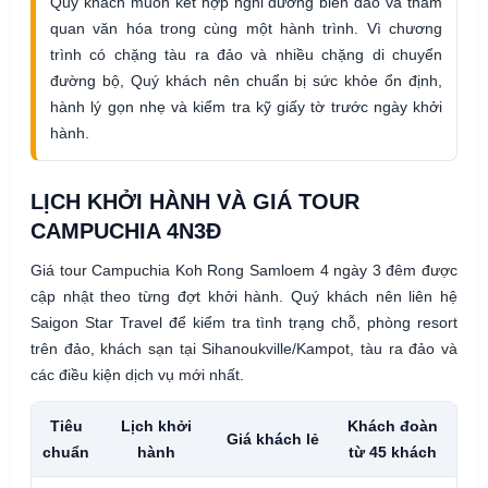
Quý khách muốn kết hợp nghỉ dưỡng biển đảo và tham
quan văn hóa trong cùng một hành trình. Vì chương
trình có chặng tàu ra đảo và nhiều chặng di chuyển
đường bộ, Quý khách nên chuẩn bị sức khỏe ổn định,
hành lý gọn nhẹ và kiểm tra kỹ giấy tờ trước ngày khởi
hành.
LỊCH KHỞI HÀNH VÀ GIÁ TOUR
CAMPUCHIA 4N3Đ
Giá tour Campuchia Koh Rong Samloem 4 ngày 3 đêm được
cập nhật theo từng đợt khởi hành. Quý khách nên liên hệ
Saigon Star Travel để kiểm tra tình trạng chỗ, phòng resort
trên đảo, khách sạn tại Sihanoukville/Kampot, tàu ra đảo và
các điều kiện dịch vụ mới nhất.
Tiêu
Lịch khởi
Khách đoàn
Trẻ
Giá khách lẻ
chuẩn
hành
từ 45 khách
– 1