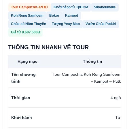
Tour Campuchia 4N3Đ
Khởi hành từ TpHCM
Sihanoukville
Koh Rong Samloem
Bokor
Kampot
Chùa cổ Năm Thuyền
Tượng Yeay Mao
Vườn Chùa Putkiri
Giá từ 8.687.500đ
THÔNG TIN NHANH VỀ TOUR
Hạng mục
Thông tin
Tên chương
Tour Campuchia Koh Rong Samloem – B
trình
– Kampot – Putkiri 
Thời gian
4 ngày 3
Khởi hành
Từ Tp