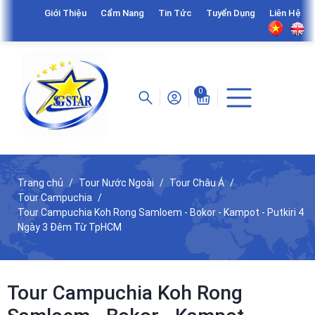
Giới Thiệu
Cẩm Nang
Tin Tức
Tuyển Dụng
Liên Hệ
0
Trang chủ
Tour Nước Ngoài
Tour Châu Á
Tour Campuchia
Tour Campuchia Koh Rong Samloem - Bokor - Kampot - Putkiri 4
Ngày 3 Đêm Từ TpHCM
Tour Campuchia Koh Rong