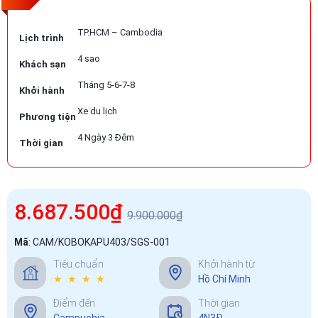
TP.HCM – Cambodia
Lịch trình
4 sao
Khách sạn
Tháng 5-6-7-8
Khởi hành
Xe du lịch
Phương tiện
4 Ngày 3 Đêm
Thời gian
8.687.500₫
9.900.000₫
Mã
:
CAM/KOBOKAPU403/SGS-001
Tiêu chuẩn
Khởi hành từ
★ ★ ★ ★
Hồ Chí Minh
Điểm đến
Thời gian
Campuchia
4N3Đ