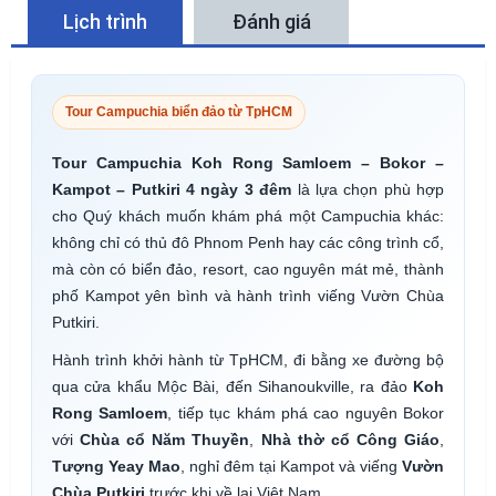
Lịch trình
Đánh giá
Tour Campuchia biển đảo từ TpHCM
Tour Campuchia Koh Rong Samloem – Bokor –
Kampot – Putkiri 4 ngày 3 đêm
là lựa chọn phù hợp
cho Quý khách muốn khám phá một Campuchia khác:
không chỉ có thủ đô Phnom Penh hay các công trình cổ,
mà còn có biển đảo, resort, cao nguyên mát mẻ, thành
phố Kampot yên bình và hành trình viếng Vườn Chùa
Putkiri.
Hành trình khởi hành từ TpHCM, đi bằng xe đường bộ
qua cửa khẩu Mộc Bài, đến Sihanoukville, ra đảo
Koh
Rong Samloem
, tiếp tục khám phá cao nguyên Bokor
với
Chùa cổ Năm Thuyền
,
Nhà thờ cổ Công Giáo
,
Tượng Yeay Mao
, nghỉ đêm tại Kampot và viếng
Vườn
Chùa Putkiri
trước khi về lại Việt Nam.