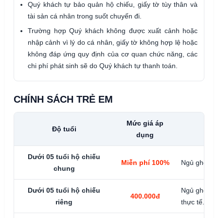
Quý khách tự bảo quản hộ chiếu, giấy tờ tùy thân và
tài sản cá nhân trong suốt chuyến đi.
Trường hợp Quý khách không được xuất cảnh hoặc
nhập cảnh vì lý do cá nhân, giấy tờ không hợp lệ hoặc
không đáp ứng quy định của cơ quan chức năng, các
chi phí phát sinh sẽ do Quý khách tự thanh toán.
CHÍNH SÁCH TRẺ EM
Mức giá áp
Độ tuổi
dụng
Dưới 05 tuổi hộ chiếu
Miễn phí 100%
Ngủ ghép vớ
chung
Dưới 05 tuổi hộ chiếu
Ngủ ghép vớ
400.000đ
riêng
thực tế.