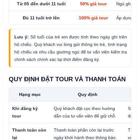
Từ 05 đến dưới 11 tuổi
50% giá tour
Ngủ ghép vớ
Đủ 11 tuổi trở lên
100% giá tour
Áp dụng tiê
Lưu ý:
Số tuổi của trẻ em được tính theo ngày ghi trên
hộ chiếu. Quý khách vui lòng gửi thông tin trẻ, tình trạng
hộ chiếu và nhu cầu giường ngủ để tư vấn viên kiểm tra
chính sách chính xác tại thời điểm đăng ký.
QUY ĐỊNH ĐẶT TOUR VÀ THANH TOÁN
Hạng mục
Quy định
Khi đăng ký
Quý khách đặt cọc theo hướng
Saigon
tour
dẫn của tư vấn viên để giữ chỗ.
đảo và
Thanh toán còn
Thanh toán phần còn lại trước
Thời h
lại
ngày khởi hành theo thông báo.
vụ thự