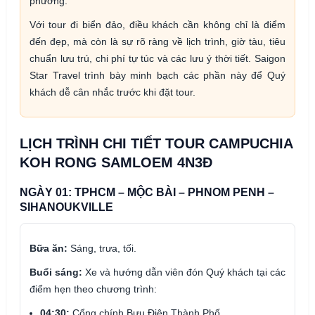
phương.
Với tour đi biển đảo, điều khách cần không chỉ là điểm
đến đẹp, mà còn là sự rõ ràng về lịch trình, giờ tàu, tiêu
chuẩn lưu trú, chi phí tự túc và các lưu ý thời tiết. Saigon
Star Travel trình bày minh bạch các phần này để Quý
khách dễ cân nhắc trước khi đặt tour.
LỊCH TRÌNH CHI TIẾT TOUR CAMPUCHIA
KOH RONG SAMLOEM 4N3Đ
NGÀY 01: TPHCM – MỘC BÀI – PHNOM PENH –
SIHANOUKVILLE
Bữa ăn:
Sáng, trưa, tối.
Buổi sáng:
Xe và hướng dẫn viên đón Quý khách tại các
điểm hẹn theo chương trình:
04:30:
Cổng chính Bưu Điện Thành Phố.