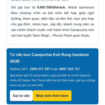
Với giá tour từ
8.687.500đ/khách
, khách sạn/resort
theo chương trình và lịch trình kết hợp giữa nghỉ
dưỡng, tham quan, biển đảo và tâm linh, tour phù hợp
cho gia đình, nhóm bạn, cặp đôi, khách trung niên và
các nhóm khách muốn một hành trình Campuchia mới
mẻ hơn tuyến Siem Reap – Phnom Penh quen thuộc.
Tư vấn tour Campuchia Koh Rong Samloem
4N3Đ
Hotline 24/7:
1900 277 297
hoặc
0907 422 717
Quý khách gửi số lượng khách, ngày dự kiến đi và tình trạng hộ
chiếu để Saigon Star Travel kiểm tra lịch khởi hành, giá tour, phòng
resort và dịch vụ mới nhất.
Gọi tư vấn
Nhận lịch khởi hành