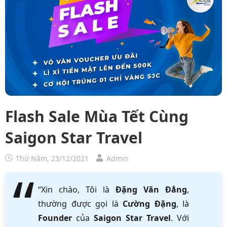
Flash Sale Mùa Tết Cùng
Saigon Star Travel
Thứ Năm, 23/12/2021
Admin
“Xin chào, Tôi là
Đặng Văn Đẳng
,
thường được gọi là
Cường Đặng
, là
Founder
của
Saigon Star Travel
. Với