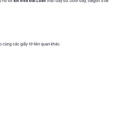
ộ hồ sơ
xin Visa Đài Loan
thật đầy đủ. Dưới đây, Saigon Star
p cùng các giấy tờ liên quan khác.