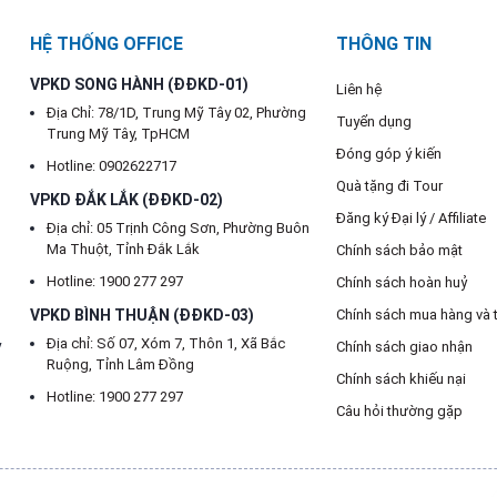
HỆ THỐNG OFFICE
THÔNG TIN
VPKD SONG HÀNH (ĐĐKD-01)
Liên hệ
Địa Chỉ: 78/1D, Trung Mỹ Tây 02, Phường
Tuyển dụng
Trung Mỹ Tây, TpHCM
Đóng góp ý kiến
Hotline: 0902622717
Quà tặng đi Tour
VPKD ĐẮK LẮK (ĐĐKD-02)
Đăng ký Đại lý / Affiliate
Địa chỉ: 05 Trịnh Công Sơn, Phường Buôn
Ma Thuột, Tỉnh Đắk Lắk
Chính sách bảo mật
Hotline: 1900 277 297
Chính sách hoàn huỷ
VPKD BÌNH THUẬN (ĐĐKD-03)
Chính sách mua hàng và 
Địa chỉ: Số 07, Xóm 7, Thôn 1, Xã Bắc
y
Chính sách giao nhận
Ruộng, Tỉnh Lâm Đồng
Chính sách khiếu nại
Hotline: 1900 277 297
Câu hỏi thường gặp