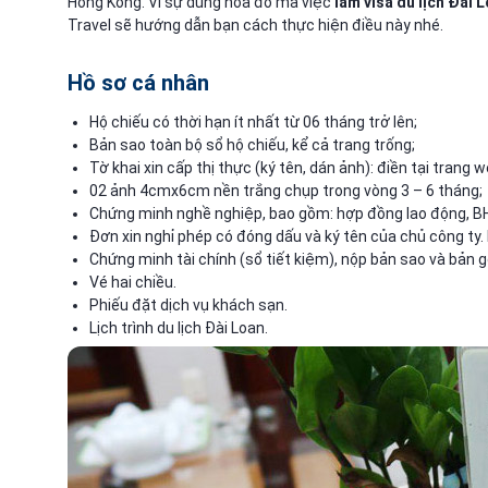
Hong Kong. Vì sự dung hòa đó mà việc
làm visa du lịch Đài 
Travel sẽ hướng dẫn bạn cách thực hiện điều này nhé.
Hồ sơ cá nhân
Hộ chiếu có thời hạn ít nhất từ 06 tháng trở lên;
Bản sao toàn bộ sổ hộ chiếu, kể cả trang trống;
Tờ khai xin cấp thị thực (ký tên, dán ảnh): điền tại trang
02 ảnh 4cmx6cm nền trắng chụp trong vòng 3 – 6 tháng;
Chứng minh nghề nghiệp, bao gồm: hợp đồng lao động, B
Đơn xin nghỉ phép có đóng dấu và ký tên của chủ công ty.
Chứng minh tài chính (sổ tiết kiệm), nộp bản sao và bản 
Vé hai chiều.
Phiếu đặt dịch vụ khách sạn.
Lịch trình du lịch Đài Loan.