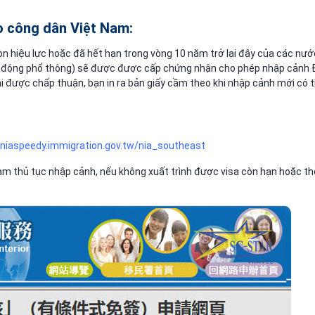
 công dân Việt Nam:
 còn hiệu lực hoặc đã hết hạn trong vòng 10 năm trở lại đây của các n
 động phổ thông) sẽ được được cấp chứng nhận cho phép nhập cảnh Đài L
i được chấp thuận, bạn in ra bản giấy cầm theo khi nhập cảnh mới có t
/niaspeedy.immigration.gov.tw/nia_southeast
 làm thủ tục nhập cảnh, nếu không xuất trình được visa còn hạn hoặc 