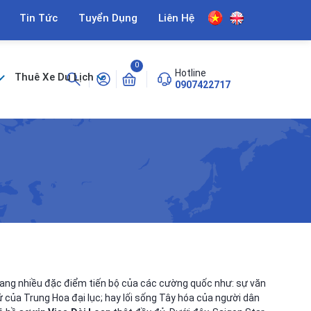
Tin Tức
Tuyển Dụng
Liên Hệ
0
Hotline
Thuê Xe Du Lịch
0907422717
mang nhiều đặc điểm tiến bộ của các cường quốc như: sự văn
 của Trung Hoa đại lục; hay lối sống Tây hóa của người dân