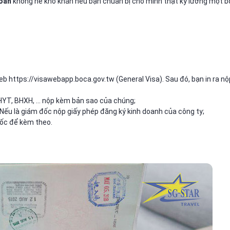
Loan
không hề khó khăn nếu bạn chuẩn bị cho mình thật kỹ lưỡng một b
 web https://visawebapp.boca.gov.tw (General Visa). Sau đó, bạn in ra nộ
HYT, BHXH, … nộp kèm bản sao của chúng;
 Nếu là giám đốc nộp giấy phép đăng ký kinh doanh của công ty;
gốc để kèm theo.