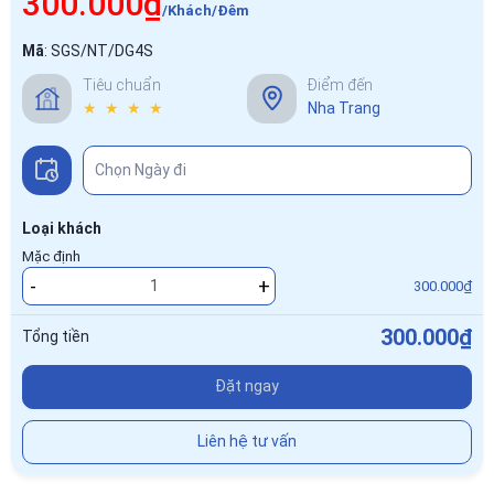
300.000₫
/Khách/Đêm
Mã
:
SGS/NT/DG4S
Tiêu chuẩn
Điểm đến
★ ★ ★ ★
Nha Trang
Loại khách
Mặc định
-
+
300.000₫
300.000₫
Tổng tiền
Đặt ngay
Liên hệ tư vấn