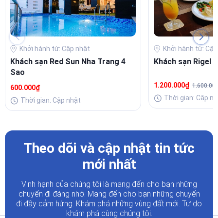
Khởi hành từ: Cập nhật
Khởi hành từ: Cập
Khách sạn Red Sun Nha Trang 4
Khách sạn Rigel 
Sao
1.200.000₫
1.600.00
600.000₫
Thời gian: Cập nh
Thời gian: Cập nhật
Theo dõi và cập nhật tin tức
mới nhất
Vinh hạnh của chúng tôi là mang đến cho bạn những
chuyến đi đáng nhớ. Mang đến cho bạn những chuyến
đi đầy
cảm hứng. Khám phá những vùng đất mới. Tự do
khám phá cùng chúng tôi.