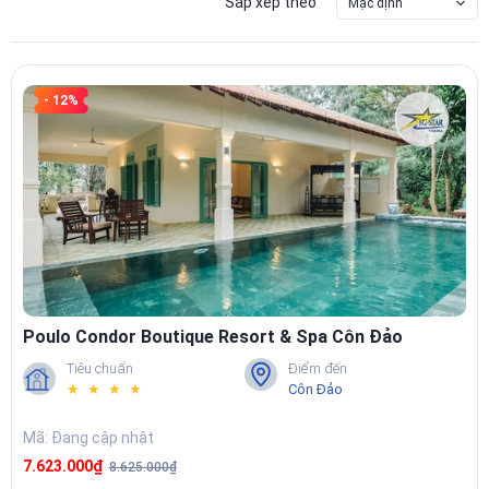
Sắp xếp theo
Mặc định
- 12%
Poulo Condor Boutique Resort & Spa Côn Đảo
Tiêu chuẩn
Điểm đến
★ ★ ★ ★
Côn Đảo
Mã: Đang cập nhật
7.623.000₫
8.625.000₫