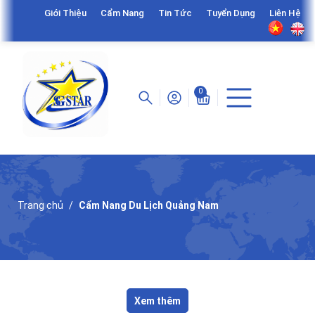
Giới Thiệu
Cẩm Nang
Tin Tức
Tuyển Dụng
Liên Hệ
0
Trang chủ
Cẩm Nang Du Lịch Quảng Nam
Xem thêm