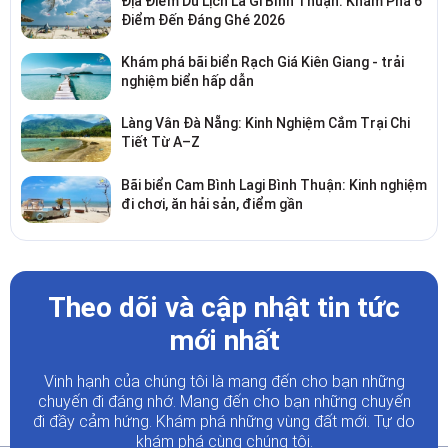
Địa Điểm Du Lịch La Gi Bình Thuận: Khám Phá 6
Điểm Đến Đáng Ghé 2026
Khám phá bãi biển Rạch Giá Kiên Giang - trải
nghiệm biển hấp dẫn
Làng Vân Đà Nẵng: Kinh Nghiệm Cắm Trại Chi
Tiết Từ A–Z
Bãi biển Cam Bình Lagi Bình Thuận: Kinh nghiệm
đi chơi, ăn hải sản, điểm gần
Theo dõi và cập nhật tin tức
mới nhất
Vinh hạnh của chúng tôi là mang đến cho bạn những
chuyến đi đáng nhớ. Mang đến cho bạn những chuyến
đi đầy
cảm hứng. Khám phá những vùng đất mới. Tự do
khám phá cùng chúng tôi.