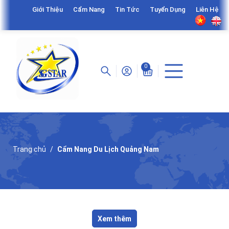
Giới Thiệu
Cẩm Nang
Tin Tức
Tuyển Dụng
Liên Hệ
0
Trang chủ
Cẩm Nang Du Lịch Quảng Nam
Xem thêm