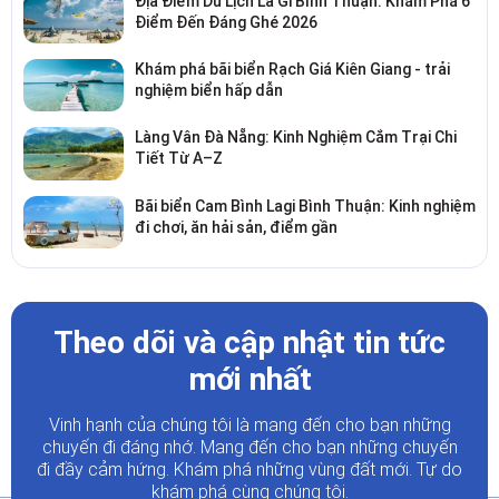
Địa Điểm Du Lịch La Gi Bình Thuận: Khám Phá 6
Điểm Đến Đáng Ghé 2026
Khám phá bãi biển Rạch Giá Kiên Giang - trải
nghiệm biển hấp dẫn
Làng Vân Đà Nẵng: Kinh Nghiệm Cắm Trại Chi
Tiết Từ A–Z
Bãi biển Cam Bình Lagi Bình Thuận: Kinh nghiệm
đi chơi, ăn hải sản, điểm gần
Theo dõi và cập nhật tin tức
mới nhất
Vinh hạnh của chúng tôi là mang đến cho bạn những
chuyến đi đáng nhớ. Mang đến cho bạn những chuyến
đi đầy
cảm hứng. Khám phá những vùng đất mới. Tự do
khám phá cùng chúng tôi.