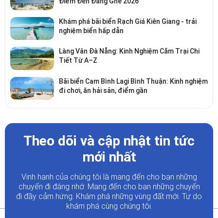
Điểm Đến Đáng Ghé 2026
Khám phá bãi biển Rạch Giá Kiên Giang - trải
nghiệm biển hấp dẫn
Làng Vân Đà Nẵng: Kinh Nghiệm Cắm Trại Chi
Tiết Từ A–Z
Bãi biển Cam Bình Lagi Bình Thuận: Kinh nghiệm
đi chơi, ăn hải sản, điểm gần
Theo dõi và cập nhật tin tức
mới nhất
Vinh hạnh của chúng tôi là mang đến cho bạn những
chuyến đi đáng nhớ. Mang đến cho bạn những chuyến
đi đầy
cảm hứng. Khám phá những vùng đất mới. Tự do
khám phá cùng chúng tôi.