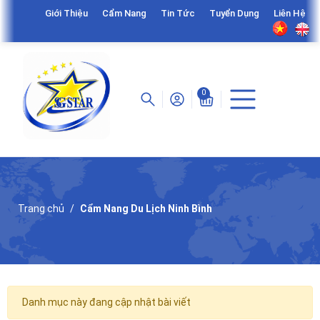
Giới Thiệu
Cẩm Nang
Tin Tức
Tuyển Dụng
Liên Hệ
0
Trang chủ
Cẩm Nang Du Lịch Ninh Bình
Danh mục này đang cập nhật bài viết