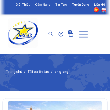
Giới Thiệu
Cẩm Nang
Tin Tức
Tuyển Dụng
Liên Hệ
0
Trang chủ
Tất cả tin tức
an giang