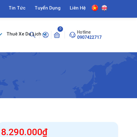
Tin Tức
Tuyển Dụng
Liên Hệ
0
Hotline
Thuê Xe Du Lịch
0907422717
8.290.000₫