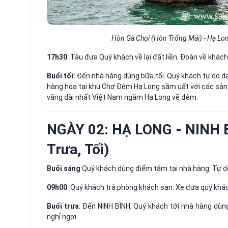
Hòn Gà Chọi (Hòn Trống Mái) - Hạ Long
17h30
: Tàu đưa Quý khách về lại đất liền. Đoàn về khác
Buổi tối:
Đến nhà hàng dùng bữa tối. Quý khách tự do dạ
hàng hóa tại khu Chợ Đêm Hạ Long sầm uất với các sản 
văng dài nhất Việt Nam ngắm Hạ Long về đêm.
NGÀY 02: HẠ LONG - NINH 
Trưa, Tối)
Buổi sáng
:Quý khách dùng điểm tâm tại nhà hàng. Tự d
09h00
: Quý khách trả phòng khách sạn. Xe đưa quý khác
Buổi trưa
: Đến NINH BÌNH, Quý khách tới nhà hàng dù
nghỉ ngơi.