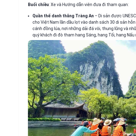
Buổi chiều
: Xe và Hướng dẫn viên đưa đi tham quan:
Quần thể danh thắng Tràng An
– Di sản được UNESCO 
cho Việt Nam lần dầu lọt vào danh sách 30 di sản hỗn
cánh đồng lúa, nơi những dải đá vôi, thung lũng và nh
quý khách đi đò tham hang Sáng, hang Tối, hang Nấ