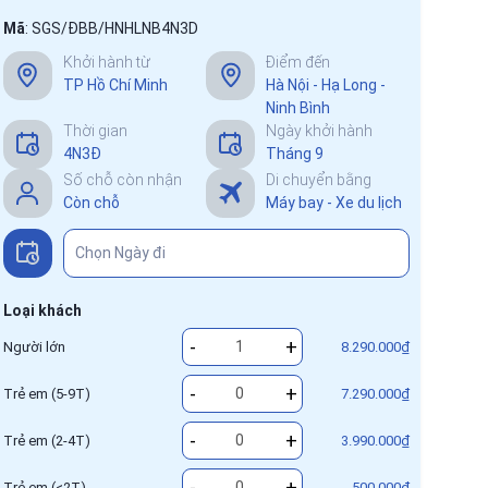
Mã
:
SGS/ĐBB/HNHLNB4N3D
Khởi hành từ
Điểm đến
TP Hồ Chí Minh
Hà Nội - Hạ Long -
Ninh Bình
Thời gian
Ngày khởi hành
4N3Đ
Tháng 9
Số chỗ còn nhận
Di chuyển bằng
Còn chỗ
Máy bay - Xe du lịch
Loại khách
-
+
Người lớn
8.290.000₫
-
+
Trẻ em (5-9T)
7.290.000₫
-
+
Trẻ em (2-4T)
3.990.000₫
-
+
Trẻ em (<2T)
500.000₫