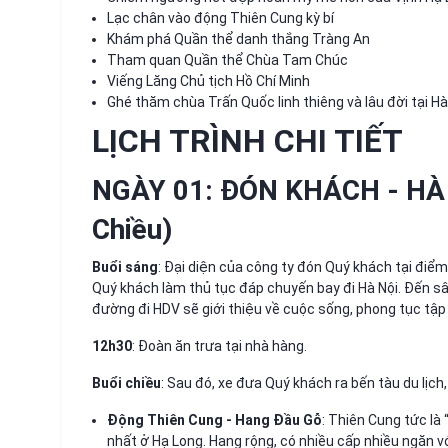
Lạc chân vào động Thiên Cung kỳ bí
Khám phá Quần thể danh thắng Tràng An
Tham quan Quần thể Chùa Tam Chúc
Viếng Lăng Chủ tịch Hồ Chí Minh
Ghé thăm chùa Trấn Quốc linh thiêng và lâu đời tại Hà
LỊCH TRÌNH CHI TIẾT
NGÀY 01: ĐÓN KHÁCH - HÀ 
Chiều)
Buổi sáng
: Đại diện của công ty đón Quý khách tại điể
Quý khách làm thủ tục đáp chuyến bay đi Hà Nội. Đến sâ
đường đi HDV sẽ giới thiệu về cuộc sống, phong tục tậ
12h30
: Đoàn ăn trưa tại nhà hàng.
Buổi chiều
: Sau đó, xe đưa Quý khách ra bến tàu du lịch
Động Thiên Cung - Hang Đầu Gỗ
: Thiên Cung tức là
nhất ở Hạ Long. Hang rộng, có nhiều cấp nhiều ngăn v