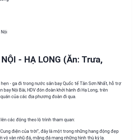
 Nội
NỘI - HẠ LONG (Ăn: Trưa,
m hẹn - ga đi trong nước sân bay Quốc tế Tân Sơn Nhất, hỗ trợ
n bay Nội Bài, HDV đón đoàn khởi hành đi Hạ Long, trên
p quán của các địa phương đoàn đi qua.
, lên các động theo lộ trình tham quan:
 “Cung điện của trời”, đây là một trong những hang động đẹp
ới vô vàn nhũ đá, măng đá mang những hình thù kỳ lạ.