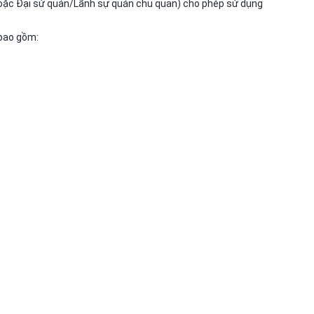
oặc Đại sứ quán/Lãnh sự quán chủ quản) cho phép sử dụng
 bao gồm: