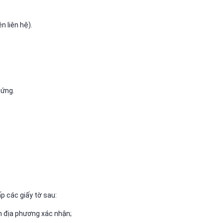
ên liên hệ).
hứng.
 các giấy tờ sau:
̀n địa phương xác nhận;