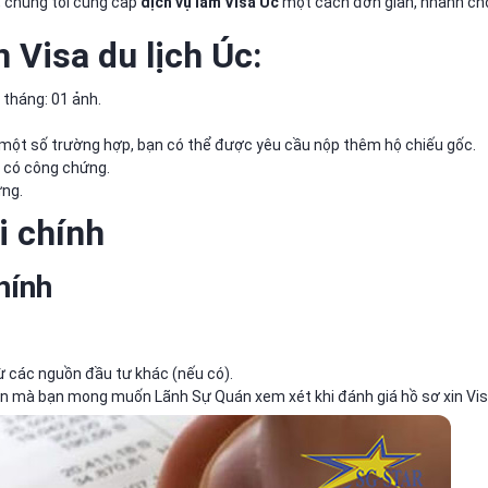
h, chúng tôi cung cấp
dịch vụ làm Visa Úc
một cách đơn giản, nhanh chó
n Visa du lịch Úc:
tháng: 01 ảnh.
 một số trường hợp, bạn có thể được yêu cầu nộp thêm hộ chiếu gốc.
 có công chứng.
ứng.
i chính
chính
 các nguồn đầu tư khác (nếu có).
̉n mà bạn mong muốn Lãnh Sự Quán xem xét khi đánh giá hồ sơ xin Vis