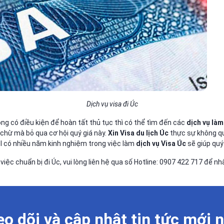
Dịch vụ visa đi Úc
g có điều kiện để hoàn tất thủ tục thì có thể tìm đến các
dịch vụ làm
chừ mà bỏ qua cơ hội quý giá này.
Xin Visa du lịch Úc
thực sự không qu
l có nhiều năm kinh nghiệm trong việc làm
dịch vụ Visa Úc
sẽ giúp quý
ệc chuẩn bị đi Úc, vui lòng liên hệ qua số Hotline: 0907 422 717 để nh
o dõi và cập nhật tin tức mới 