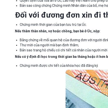
Quyết định của tòa án ở Úc, Lào hay Việt Nam cho phép
Bản sao công chứng Chứng minh Nhân dân của bố, mẹ hoặ
Đối với đương đơn xin đi t
Chứng minh thời gian của bạn lưu trú tại Úc.
Nếu thăm thân nhân, vợ hoặc chồng, bạn bè ở Úc, nộp:
Bằng chứng về mối quan hệ của đương đơn với người địn
Thư mời của người mà bạn định thăm;
Bản sao trang hộ chiếu có chi tiết cá nhân của người mờ
Nếu có ý định đi học trong thời gian ba tháng hoặc ít hơn 
Chứng minh được chi tiết của khóa học đã đăng ký.