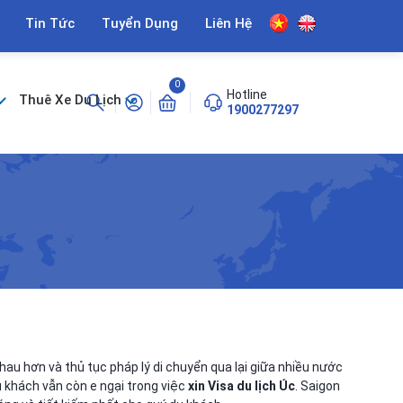
Tin Tức
Tuyển Dụng
Liên Hệ
0
Hotline
Thuê Xe Du Lịch
1900277297
hau hơn và thủ tục pháp lý di chuyển qua lại giữa nhiều nước
 khách vẫn còn e ngại trong việc
xin Visa du lịch Úc
. Saigon