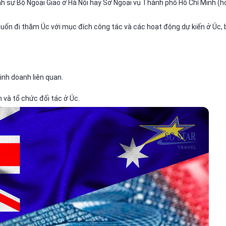
h sự Bộ Ngoại Giao ở Hà Nội hay Sở Ngoại vụ Thành phố Hồ Chí Minh (h
ốn đi thăm Úc với mục đích công tác và các hoạt động dự kiến ở Úc,
 kinh doanh liên quan.
n và tổ chức đối tác ở Úc.