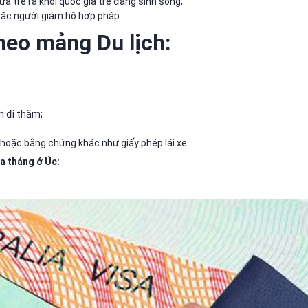
 đưa trẻ ra khỏi quốc gia trẻ đang sinh sống;
c người giám hộ hợp pháp.
heo mảng Du lịch:
h đi thăm;
i hoặc bằng chứng khác như giấy phép lái xe.
ba tháng ở Úc: