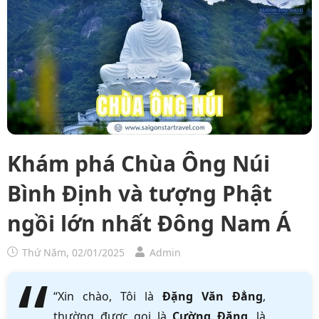
Khám phá Chùa Ông Núi
Bình Định và tượng Phật
ngồi lớn nhất Đông Nam Á
Thứ Năm, 02/01/2025
Admin
“Xin chào, Tôi là
Đặng Văn Đẳng
,
thường được gọi là
Cường Đặng
, là