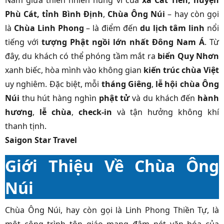
Nằm giữa thiên nhiên hùng vĩ của
xã Cát Tiến, huyện
Phù Cát, tỉnh Bình Định
,
Chùa Ông Núi
– hay còn gọi
là
Chùa Linh Phong
– là điểm đến
du lịch tâm linh
nổi
tiếng với
tượng Phật ngồi lớn nhất Đông Nam Á
. Từ
đây, du khách có thể phóng tầm mắt ra
biển Quy Nhơn
xanh biếc, hòa mình vào không gian
kiến trúc chùa Việt
uy nghiêm. Đặc biệt, mỗi
tháng Giêng
,
lễ hội chùa Ông
Núi
thu hút hàng nghìn
phật tử
và du khách đến
hành
hương
,
lễ chùa
,
check-in
và tận hưởng không khí
thanh tịnh.
Saigon Star Travel
Giới Thiệu Về Chùa Ông
Núi
Chùa Ông Núi, hay còn gọi là Linh Phong Thiền Tự, là