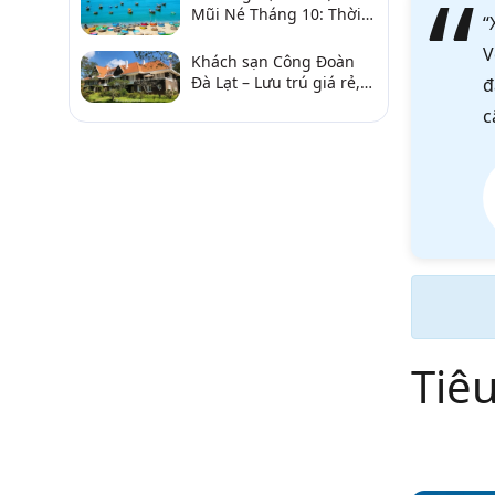
Mũi Né Tháng 10: Thời
“
Tiết & Chơi Gì?
V
Khách sạn Công Đoàn
Đà Lạt – Lưu trú giá rẻ,
đ
gần chợ và hồ Xuân
c
Hương
Tiê