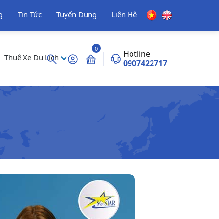
g
Tin Tức
Tuyển Dụng
Liên Hệ
0
Hotline
Thuê Xe Du Lịch
0907422717