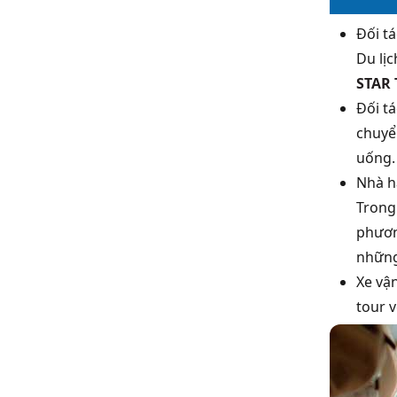
Đối t
Du lị
STAR 
Đối t
chuyể
uống.
Nhà h
Trong
phươn
những
Xe vậ
tour 