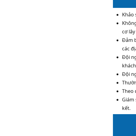
Khảo 
Không
cơ lâ
Đảm b
các đ
Đội n
khách
Đội n
Thườn
Theo 
Giám 
kết.