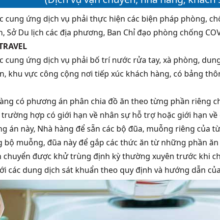
ác cung ứng dịch vụ phải thực hiện các biện pháp phòng, 
ch, Sở Du lịch các địa phương, Ban Chỉ đạo phòng chống COV
TRAVEL
ác cung ứng dịch vụ phải bố trí nước rửa tay, xà phòng, du
n, khu vực công cộng nơi tiếp xúc khách hàng, có bảng thôn
àng có phương án phân chia đồ ăn theo từng phần riêng c
 trường hợp có giới hạn về nhân sự hỗ trợ hoặc giới hạn về
g án này, Nhà hàng để sẵn các bộ đũa, muỗng riêng của t
 bộ muỗng, đũa này để gắp các thức ăn từ những phần ăn
n chuyển được khử trùng định kỳ thường xuyên trước khi ch
với các dung dịch sát khuẩn theo quy định và hướng dẫn của