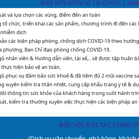
ĐỐI VỚI ĐƠN VỊ TỔ CHỨC | SAI
sát và lựa chọn các vùng, điểm đến an toàn
 tổ chức, triển khai các sản phẩm, chương trình đi đến các
y nhiễm dịch
ảo các biện pháp phòng, chống dịch COVID-19 theo hướng d
ịa phương, Ban Chỉ đạo phòng chống COVID-19.
gũ nhân viên & Hướng dẫn viên, tài xế,.. sẽ được tập huấn
 thực hiện bảo vệ an toàn.
gũ phục vụ đảm bảo sức khoẻ & đã tiêm đủ 2 mũi vaccine sau 
g xuyên kiểm tra thân nhiệt, cung cấp khẩu trang y tế & du
dõi thông tin sức khỏe của khách hàng trong suốt hành trình
sát, kiểm tra thường xuyên việc thực hiện các biện pháp an
ĐỐI VỚI ĐỐI TÁC CUNG 
(Dịch vụ vận chuyển, nhà hàng, khách