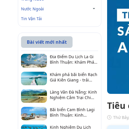
Nước Ngoài
Tin Vận Tải
Bài viết mới nhất
Địa Điểm Du Lịch La Gi
Bình Thuận: Khám Phá 6
Điểm Đến Đáng Ghé
2026
Khám phá bãi biển Rạch
Giá Kiên Giang - trải
nghiệm biển hấp dẫn
Làng Vân Đà Nẵng: Kinh
Nghiệm Cắm Trại Chi
Tiêu
Tiết Từ A–Z
Bãi biển Cam Bình Lagi
Bình Thuận: Kinh
Thứ Bảy
nghiệm đi chơi, ăn hải
sản, điểm gần
Kinh Nghiệm Du Lịch