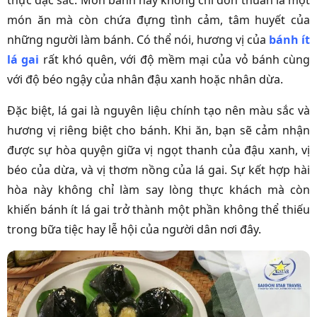
thực đặc sắc. Món bánh này không chỉ đơn thuần là một
món ăn mà còn chứa đựng tình cảm, tâm huyết của
những người làm bánh. Có thể nói, hương vị của
bánh ít
lá gai
rất khó quên, với độ mềm mại của vỏ bánh cùng
với độ béo ngậy của nhân đậu xanh hoặc nhân dừa.
Đặc biệt, lá gai là nguyên liệu chính tạo nên màu sắc và
hương vị riêng biệt cho bánh. Khi ăn, bạn sẽ cảm nhận
được sự hòa quyện giữa vị ngọt thanh của đậu xanh, vị
béo của dừa, và vị thơm nồng của lá gai. Sự kết hợp hài
hòa này không chỉ làm say lòng thực khách mà còn
khiến bánh ít lá gai trở thành một phần không thể thiếu
trong bữa tiệc hay lễ hội của người dân nơi đây.